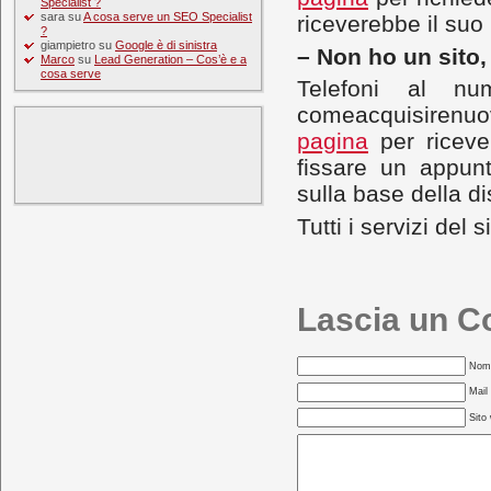
Specialist ?
sara
su
A cosa serve un SEO Specialist
riceverebbe il suo
?
giampietro
su
Google è di sinistra
– Non ho un sito
Marco
su
Lead Generation – Cos’è e a
cosa serve
Telefoni al n
comeacquisirenuovi
pagina
per riceve
fissare un appun
sulla base della d
Tutti i servizi del
Lascia un 
Nome
Mail 
Sito