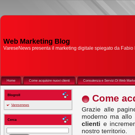
Web Marketing Blog
VareseNews presenta il marketing digitale spiegato da Fabio D
Home
Come acquisire nuovi clienti
Consulenza e Servizi Di Web Marke
Come acqu
Blogroll
Varesenews
Grazie alle pagin
moderno ma allo 
Cerca
clienti
e increment
nostro territorio.