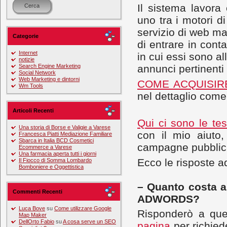
Il sistema lavora
uno tra i motori di
servizio di web 
Categorie
di entrare in conta
Internet
in cui essi sono al
notizie
Search Engine Marketing
annunci pertinenti 
Social Network
Web Marketing e dintorni
COME ACQUISIRE
Wm Tools
nel dettaglio come
Articoli Recenti
Qui ci sono le te
Una storia di Borse e Valigie a Varese
con il mio aiuto,
Francesca Piatti Mediazione Familiare
Sbarca in Italia BCD Cosmetici
campagne pubbli
Ecommerce a Varese
Una farmacia aperta tutti i giorni
Ecco le risposte a
Il Fiocco di Somma Lombardo
Bomboniere e Oggettistica
– Quanto costa a
Commenti Recenti
ADWORDS?
Luca Bove
su
Come utilizzare Google
Risponderò a que
Map Maker
DellOrto Fabio
su
A cosa serve un SEO
pagina
per richied