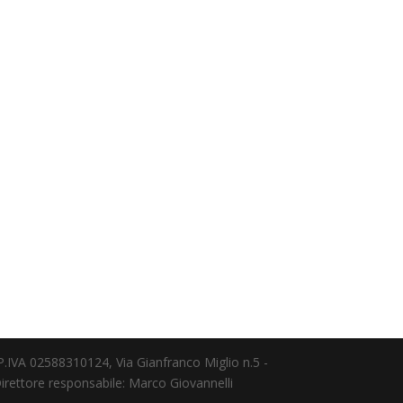
 P.IVA 02588310124, Via Gianfranco Miglio n.5 -
irettore responsabile: Marco Giovannelli