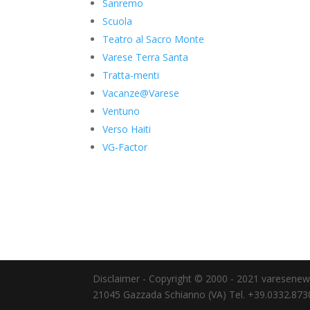
Sanremo
Scuola
Teatro al Sacro Monte
Varese Terra Santa
Tratta-menti
Vacanze@Varese
Ventuno
Verso Haiti
VG-Factor
Disclaimer - Copyright © 2000 - 2021 varesenews.i
21045 Gazzada Schianno (VA) Tel. +39.0332.87309