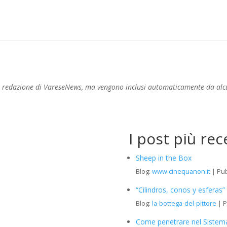
a redazione di VareseNews, ma vengono inclusi automaticamente da alcun
a
I post più rec
Sheep in the Box
Blog:
www.cinequanon.it
Pub
“Cilindros, conos y esferas
Blog:
la-bottega-del-pittore
P
Come penetrare nel Sistem