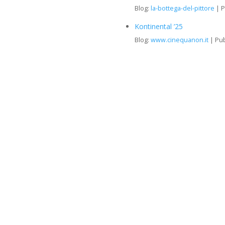
Blog:
la-bottega-del-pittore
P
Kontinental ’25
Blog:
www.cinequanon.it
Pub