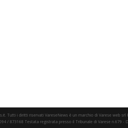
t. Tutti i diritti riservati VareseNews è un marchio di Varese web srl
4 / 873168 Testata registrata presso il Tribunale di Varese n.679 - D