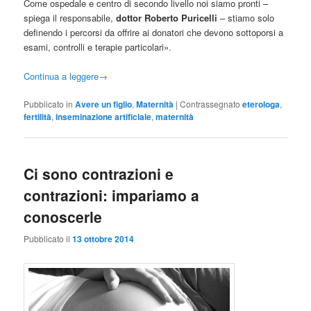
Come ospedale e centro di secondo livello noi siamo pronti –
spiega il responsabile,
dottor Roberto Puricelli
– stiamo solo
definendo i percorsi da offrire ai donatori che devono sottoporsi a
esami, controlli e terapie particolari».
Continua a leggere
→
Pubblicato in
Avere un figlio
,
Maternità
|
Contrassegnato
eterologa
,
fertilità
,
inseminazione artificiale
,
maternità
Ci sono contrazioni e
contrazioni: impariamo a
conoscerle
Pubblicato il
13 ottobre 2014