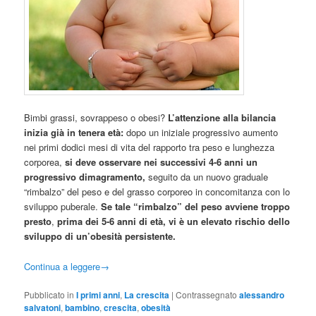
Bimbi grassi, sovrappeso o obesi?
L’attenzione alla bilancia
inizia già in tenera età:
dopo un iniziale progressivo aumento
nei primi dodici mesi di vita del rapporto tra peso e lunghezza
corporea,
si deve osservare nei successivi 4-6 anni un
progressivo dimagramento,
seguito da un nuovo graduale
“rimbalzo” del peso e del grasso corporeo in concomitanza con lo
sviluppo puberale.
Se tale “rimbalzo” del peso avviene troppo
presto
,
prima dei 5-6 anni di età, vi è un elevato rischio dello
sviluppo di un’obesità persistente.
Continua a leggere
→
Pubblicato in
I primi anni
,
La crescita
|
Contrassegnato
alessandro
salvatoni
,
bambino
,
crescita
,
obesità