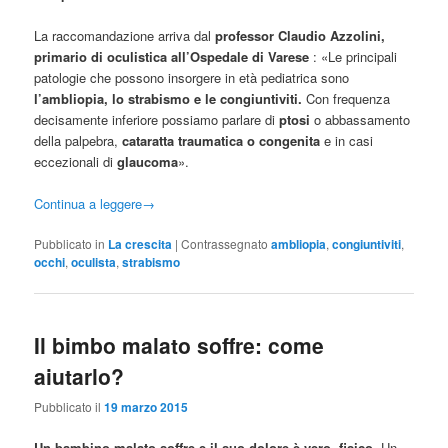
La raccomandazione arriva dal
professor Claudio Azzolini,
primario di oculistica all’Ospedale di Varese
: «Le principali
patologie che possono insorgere in età pediatrica sono
l’ambliopia, lo strabismo e le congiuntiviti.
Con frequenza
decisamente inferiore possiamo parlare di
ptosi
o abbassamento
della palpebra,
cataratta traumatica o congenita
e in casi
eccezionali di
glaucoma
».
Continua a leggere
→
Pubblicato in
La crescita
|
Contrassegnato
ambliopia
,
congiuntiviti
,
occhi
,
oculista
,
strabismo
Il bimbo malato soffre: come
aiutarlo?
Pubblicato il
19 marzo 2015
Un bambino malato soffre e il suo dolore è vero, fisico.
Un