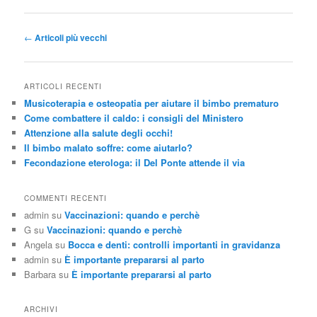
Navigazione
←
Articoli più vecchi
articolo
ARTICOLI RECENTI
Musicoterapia e osteopatia per aiutare il bimbo prematuro
Come combattere il caldo: i consigli del Ministero
Attenzione alla salute degli occhi!
Il bimbo malato soffre: come aiutarlo?
Fecondazione eterologa: il Del Ponte attende il via
COMMENTI RECENTI
admin
su
Vaccinazioni: quando e perchè
G
su
Vaccinazioni: quando e perchè
Angela
su
Bocca e denti: controlli importanti in gravidanza
admin
su
È importante prepararsi al parto
Barbara
su
È importante prepararsi al parto
ARCHIVI