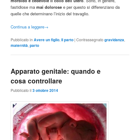
morbido e cedevole il collo dell’utero
. Sono, in genere,
fastidiose ma
mai dolorose
e per questo si differenziano da
quelle che determinano l’inizio del travaglio.
Continua a leggere
→
Pubblicato in
Avere un figlio
,
Il parto
|
Contrassegnato
gravidanza
,
maternità
,
parto
Apparato genitale: quando e
cosa controllare
Pubblicato il
3 ottobre 2014