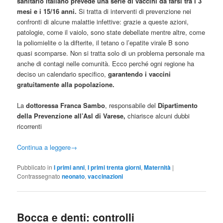
sanitario italiano prevede una serie di vaccini da farsi tra i 3
mesi e i 15/16 anni.
Si tratta di interventi di prevenzione nei
confronti di alcune malattie infettive: grazie a queste azioni,
patologie, come il vaiolo, sono state debellate mentre altre, come
la poliomielite o la difterite, il tetano o l’epatite virale B sono
quasi scomparse. Non si tratta solo di un problema personale ma
anche di contagi nelle comunità. Ecco perché ogni regione ha
deciso un calendario specifico,
garantendo i vaccini
gratuitamente alla popolazione.
La
dottoressa Franca Sambo
, responsabile del
Dipartimento
della Prevenzione all’Asl di Varese,
chiarisce alcuni dubbi
ricorrenti
Continua a leggere
→
Pubblicato in
I primi anni
,
I primi trenta giorni
,
Maternità
|
Contrassegnato
neonato
,
vaccinazioni
Bocca e denti: controlli