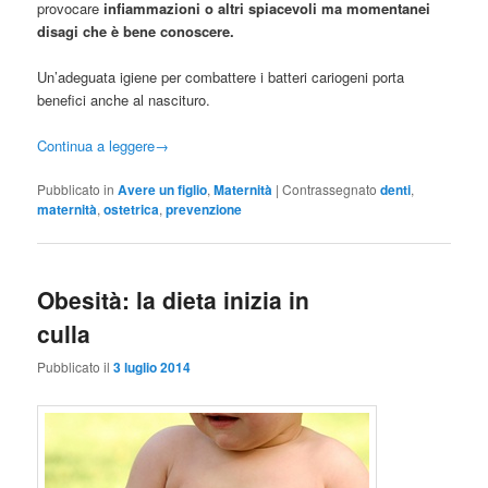
provocare
infiammazioni o altri spiacevoli ma momentanei
disagi che è bene conoscere.
Un’adeguata igiene per combattere i batteri cariogeni porta
benefici anche al nascituro.
Continua a leggere
→
Pubblicato in
Avere un figlio
,
Maternità
|
Contrassegnato
denti
,
maternità
,
ostetrica
,
prevenzione
Obesità: la dieta inizia in
culla
Pubblicato il
3 luglio 2014