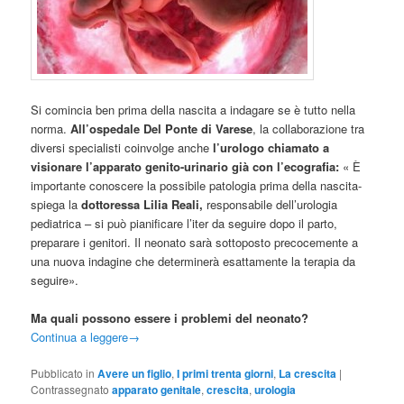
Si comincia ben prima della nascita a indagare se è tutto nella
norma.
All’ospedale Del Ponte di Varese
, la collaborazione tra
diversi specialisti coinvolge anche
l’urologo chiamato a
visionare l’apparato genito-urinario già con l’ecografia:
« È
importante conoscere la possibile patologia prima della nascita-
spiega la
dottoressa Lilia
Reali
,
responsabile dell’urologia
pediatrica – si può pianificare l’iter da seguire dopo il parto,
preparare i genitori. Il neonato sarà sottoposto precocemente a
una nuova indagine che determinerà esattamente la terapia da
seguire».
Ma quali possono essere i problemi del neonato?
Continua a leggere
→
Pubblicato in
Avere un figlio
,
I primi trenta giorni
,
La crescita
|
Contrassegnato
apparato genitale
,
crescita
,
urologia