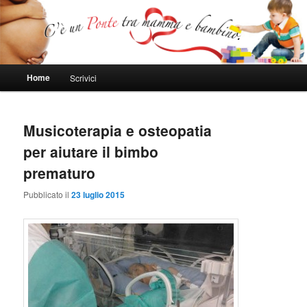
Un nuovo sito targato WordPress
Mamma e bambino
Menù
Home
Scrivici
Vai
Vai
principale
al
al
Musicoterapia e osteopatia
contenuto
contenuto
per aiutare il bimbo
principale
secondario
prematuro
Pubblicato il
23 luglio 2015