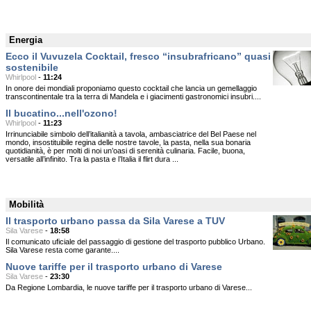
Energia
Ecco il Vuvuzela Cocktail, fresco “insubrafricano” quasi
sostenibile
Whirlpool
-
11:24
In onore dei mondiali proponiamo questo cocktail che lancia un gemellaggio
transcontinentale tra la terra di Mandela e i giacimenti gastronomici insubri....
Il bucatino...nell'ozono!
Whirlpool
-
11:23
Irrinunciabile simbolo dell’italianità a tavola, ambasciatrice del Bel Paese nel
mondo, insostituibile regina delle nostre tavole, la pasta, nella sua bonaria
quotidianità, è per molti di noi un’oasi di serenità culinaria. Facile, buona,
versatile all’infinito. Tra la pasta e l’Italia il flirt dura ...
Mobilità
Il trasporto urbano passa da Sila Varese a TUV
Sila Varese
-
18:58
Il comunicato uficiale del passaggio di gestione del trasporto pubblico Urbano.
Sila Varese resta come garante....
Nuove tariffe per il trasporto urbano di Varese
Sila Varese
-
23:30
Da Regione Lombardia, le nuove tariffe per il trasporto urbano di Varese...