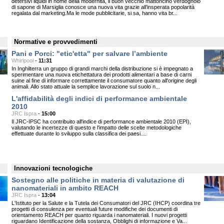
detersivi liquidi in nome della modernità, il buon vecchio mattoncino verdognolo
di sapone di Marsiglia conosce una nuova vita grazie all’insperata popolarità
regalata dal marketing.Ma le mode pubblicitarie, si sa, hanno vita br...
Normative e provvedimenti
Pani e Porci: "etic'etta" per salvare l’ambiente
Whirlpool
-
11:31
In Inghilterra un gruppo di grandi marchi della distribuzione si è impegnato a
sperimentare una nuova etichettatura dei prodotti alimentari a base di carni
suine al fine di informare correttamente il consumatore quanto all'origine degli
animali. Allo stato attuale la semplice lavorazione sul suolo n...
L'affidabilità degli indici di performance ambientale
2010
JRC Ispra
-
15:00
Il JRC-IPSC ha contribuito all'indice di performance ambientale 2010 (EPI),
valutando le incertezze di questo e l'impatto delle scelte metodologiche
effettuate durante lo sviluppo sulla classifica dei paesi....
Innovazioni tecnologiche
Sostegno alle politiche in materia di valutazione di
nanomateriali in ambito REACH
JRC Ispra
-
13:04
L'Istituto per la Salute e la Tutela dei Consumatori del JRC (IHCP) coordina tre
progetti di consulenza per eventuali future modifiche dei documenti di
orientamento REACH per quanto riguarda i nanomateriali. I nuovi progetti
riguardano Identificazione della sostanza, Obblighi di informazione e Va...