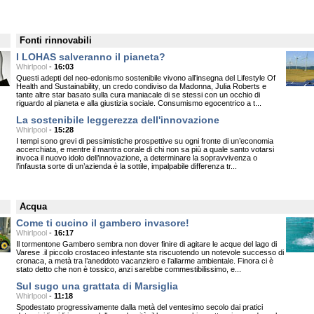
Fonti rinnovabili
I LOHAS salveranno il pianeta?
Whirlpool
-
16:03
Questi adepti del neo-edonismo sostenibile vivono all’insegna del Lifestyle Of
Health and Sustainability, un credo condiviso da Madonna, Julia Roberts e
tante altre star basato sulla cura maniacale di se stessi con un occhio di
riguardo al pianeta e alla giustizia sociale. Consumismo egocentrico a t...
La sostenibile leggerezza dell'innovazione
Whirlpool
-
15:28
I tempi sono grevi di pessimistiche prospettive su ogni fronte di un’economia
accerchiata, e mentre il mantra corale di chi non sa più a quale santo votarsi
invoca il nuovo idolo dell’innovazione, a determinare la sopravvivenza o
l’infausta sorte di un’azienda è la sottile, impalpabile differenza tr...
Acqua
Come ti cucino il gambero invasore!
Whirlpool
-
16:17
Il tormentone Gambero sembra non dover finire di agitare le acque del lago di
Varese .il piccolo crostaceo infestante sta riscuotendo un notevole successo di
cronaca, a metà tra l’aneddoto vacanziero e l’allarme ambientale. Finora ci è
stato detto che non è tossico, anzi sarebbe commestibilissimo, e...
Sul sugo una grattata di Marsiglia
Whirlpool
-
11:18
Spodestato progressivamente dalla metà del ventesimo secolo dai pratici