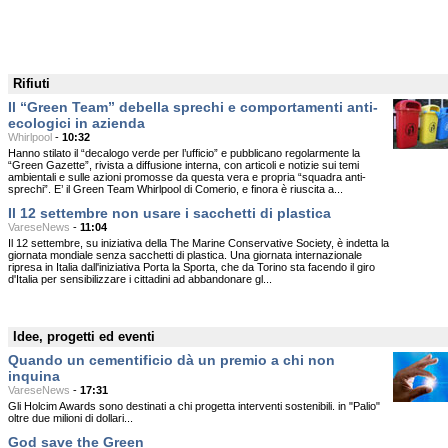
Rifiuti
Il “Green Team” debella sprechi e comportamenti anti-
ecologici in azienda
Whirlpool
-
10:32
Hanno stilato il “decalogo verde per l’ufficio” e pubblicano regolarmente la
“Green Gazette”, rivista a diffusione interna, con articoli e notizie sui temi
ambientali e sulle azioni promosse da questa vera e propria “squadra anti-
sprechi”. E’ il Green Team Whirlpool di Comerio, e finora è riuscita a...
Il 12 settembre non usare i sacchetti di plastica
VareseNews
-
11:04
Il 12 settembre, su iniziativa della The Marine Conservative Society, è indetta la
giornata mondiale senza sacchetti di plastica. Una giornata internazionale
ripresa in Italia dall'iniziativa Porta la Sporta, che da Torino sta facendo il giro
d'Italia per sensibilizzare i cittadini ad abbandonare gl...
Idee, progetti ed eventi
Quando un cementificio dà un premio a chi non
inquina
VareseNews
-
17:31
Gli Holcim Awards sono destinati a chi progetta interventi sostenibili. in "Palio"
oltre due milioni di dollari...
God save the Green