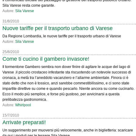
Il comunicato uficiale del passaggio di gestione del trasporto pubblico Urbano.
Sila Varese resta come garante.
Autore:
Sila Varese
31/8/2010
Nuove tariffe per il trasporto urbano di Varese
Da Regione Lombardia, le nuove tariffe per il trasporto urbano di Varese
Autore:
Sila Varese
25/8/2010
Come ti cucino il gambero invasore!
Il tormentone Gambero sembra non dover finire di agitare le acque del lago di
Varese .il piccolo crostaceo infestante sta riscuotendo un notevole successo di
cronaca, a metà tra l’aneddoto vacanziero e l’allarme ambientale. Finora ci è
stato detto che non è tossico, anzi sarebbe commestibilissimo, e ci sono state
impartite direttive su come e quando pescarlo. Niente ancora su come cucinarlo.
Ecco il modo più semplice, e forse più gustoso, per avvicinarsi a questa
prelibatezza gastronomica.
Autore:
Whirlpool
15/7/2010
Arrivate preparati!
Un suggerimento per muoversi più velocemente, anche in biglietteria: scaricare
da qui i moduli per le tessere Sila Varese.