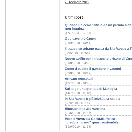
» Dicembre 2011
Ultimi post
Quando un cementificio dà un premio a ch
non inquina
(17/1/2011 - 17:31)
God save the Green
(21/9/2010 - 14:51)
Il trasporto urbano passa da Sila Varese a 
(9/9/2010 - 18:58)
Nuove tariffe per il trasporto urbano di Var
(31/8/2010 - 23:30)
Come ti cucino il gambero invasore!
(25/8/2010 - 16:17)
Arrivate preparati!
(15/7/2010 - 10:39)
Sul sugo una grattata di Marsiglia
(14/7/2010 - 11:18)
In Sila Varese è già iniziata la scuola
(9/7/2010 - 10:19)
Bluestenibile alla varesina
(22/6/2010 - 11:51)
Ecco il Vuvuzela Cocktail, fresco
“insubrafricano” quasi sostenibile
(15/6/2010 - 11:24)