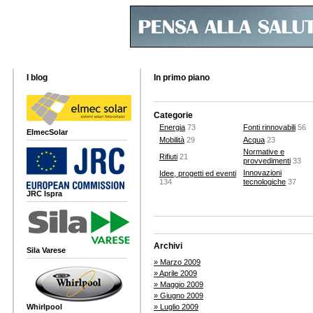
I blog
In primo piano
Categorie
Energia
73
Fonti rinnovabili
56
ElmecSolar
Mobilità
29
Acqua
23
Normative e
Rifiuti
21
provvedimenti
33
Innovazioni
Idee, progetti ed eventi
134
tecnologiche
37
JRC Ispra
Archivi
Sila Varese
» Marzo 2009
» Aprile 2009
» Maggio 2009
» Giugno 2009
Whirlpool
» Luglio 2009