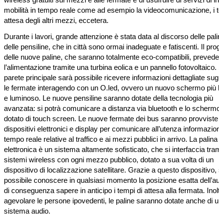
mobilità in tempo reale come ad esempio la videocomunicazione, i t
attesa degli altri mezzi, eccetera.
Durante i lavori, grande attenzione è stata data al discorso delle pal
delle pensiline, che in città sono ormai inadeguate e fatiscenti. Il pro
delle nuove paline, che saranno totalmente eco-compatibili, prevede
l’alimentazione tramite una turbina eolica e un pannello fotovoltaico.
parete principale sarà possibile ricevere informazioni dettagliate sugl
le fermate interagendo con un O.led, ovvero un nuovo schermo più 
e luminoso. Le nuove pensiline saranno dotate della tecnologia più
avanzata: si potrà comunicare a distanza via bluetooth e lo scherm
dotato di touch screen. Le nuove fermate dei bus saranno provviste 
dispositivi elettronici e display per comunicare all’utenza informazion
tempo reale relative al traffico e ai mezzi pubblici in arrivo. La palina
elettronica è un sistema altamente sofisticato, che si interfaccia tra
sistemi wireless con ogni mezzo pubblico, dotato a sua volta di un
dispositivo di localizzazione satellitare. Grazie a questo dispositivo,
possibile conoscere in qualsiasi momento la posizione esatta dell’a
di conseguenza sapere in anticipo i tempi di attesa alla fermata. Inol
agevolare le persone ipovedenti, le paline saranno dotate anche di 
sistema audio.