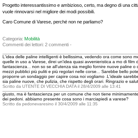
Progetto interessantissimo e ambizioso, certo, ma degno di una cit
vuole rinnovarsi nel migliore dei modi possibili.
Caro Comune di Varese, perché non ne parliamo?
Categoria:
Mobilità
Commenti dei lettori: 2 commenti -
L'idea delle paline intelligenti è bellissima, vedendo ora come sono 
quelle in uso a Varese, direi un'idea quasi avvenieristica a mo di film d
fantascienza... non so se all'utenza sia meglio fornire nuove paline o 
mezzi pubblici più puliti e più regolari nelle corse... Sarebbe bello pot
proporre un sondaggio per capire cosa noi vogliamo .L'ideale sarebb
sia paline nuove, che pulizia, che rispetto degli orari. Ringrazio e salu
Scritto da UTENTE DI VECCHIA DATA il 28/4/2009 alle 13:41
giusto, ma è fantascienza per un comune che non tiene minimament
dei pedoni. abbiamo presente cosa sono i marciapiedi a varese?
Scritto da pedonevaresino il 30/4/2009 alle 11:35