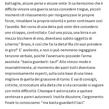
battaglie, alcune perse e alcune vinte. Si sa benissimo che è
difficile vincere una guerra senza concedere tregue, piccoli
momenti di rilassamento per riorganizzare le proprie
forze, rinsaldare la propria volontà e poter continuare così
l’assedio. Nel corso di una dieta può voler dire concedersi
uno strappo, controllato. Così una pizza, una birra o un
mezzo bicchiere di vino, diventano subito oggetto di
scherno.” Bravo, è così che fai la dieta! Ma chi vuoi prendere
in giro!”. E’ avvilente, e non si può nemmeno ingaggiare
tenzone verbale, poichè l’avversario possiede l’arma
assoluta: “basta guardarti. taci!”. Allo stesso modo e
invariabilmente, al momento dei pasti tutti diventano
improvvisamente esperti, sulla sola base di una linea
migliore di quella del grassone di turno. E vai di consigli,
critiche, stroncature alla dieta che si sta cercando si seguire
con mille difficoltà. Chiunque è autorizzato a sputare
sentenze e pareri autorevoli. Inutile discutere, l’argomento
finale lo conosciamo: “ma basta guardarti! taci.”