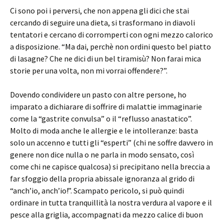
Ci sono poi i perversi, che non appena gli dici che stai
cercando di seguire una dieta, si trasformano in diavoli
tentatori e cercano di corromperti con ogni mezzo calorico
a disposizione. “Ma dai, perchè non ordini questo bel piatto
di lasagne? Che ne dici di un bel tiramisù? Non farai mica
storie per una volta, non mi vorrai offendere?”.
Dovendo condividere un pasto con altre persone, ho
imparato a dichiarare di soffrire di malattie immaginarie
come la “gastrite convulsa” o il “reflusso anastatico”.
Molto di moda anche le allergie e le intolleranze: basta
solo un accenno e tutti gli “esperti” (chi ne soffre davvero in
genere non dice nulla o ne parla in modo sensato, così
come chi ne capisce qualcosa) si precipitano nella breccia a
far sfoggio della propria abissale ignoranza al grido di
“anch’io, anch’io!”. Scampato pericolo, si può quindi
ordinare in tutta tranquillità la nostra verdura al vapore e il
pesce alla griglia, accompagnati da mezzo calice di buon