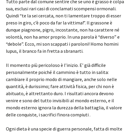
Tutto parte dal comune sentire che se uno è grasso è colpa
sua, esclusi rari casi di conclamati scompensi ormonali.
Quindi “te la sei cercata, non ti lamentare troppo di esser
preso in giro, c’è poco da far la vittima!”. Il grassone è
dunque piagnone, pigro, incostante, non ha carattere né
volontà, non ha amor proprio. In una parola è “diverso” e
“debole”. Ecco, mi son scappati i paroloni! Homo homini
lupus, il branco fa in fretta a sbranarti.
Il momento più pericoloso è l’inizio. E’ già difficile
personalmente poiché il cammino è tutto in salita:
cambiare il proprio modo di mangiare, anche solo nelle
quantità, è durissimo; fare attività fisica, per chi non è
abituato, è altrettanto duro. I risultati ancora devono
venire e sono del tutto invisibili al mondo esterno, e il
mondo esterno ignora la durezza della battaglia, il valore
delle conquiste, i sacrifici finora compiuti .
Ogni dieta è una specie di guerra personale, fatta di molte