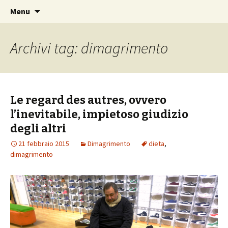
Vai
Expo sulla mia pelle
Menu
al
contenuto
Archivi tag: dimagrimento
Le regard des autres, ovvero
l’inevitabile, impietoso giudizio
degli altri
21 febbraio 2015
Dimagrimento
dieta
,
dimagrimento