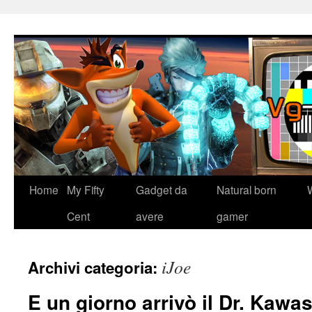
Home
My Fifty
Gadget da
Natural born
Vai
Cent
avere
gamer
al
contenuto
iJoe
Archivi categoria:
E un giorno arrivò il Dr. Kaw