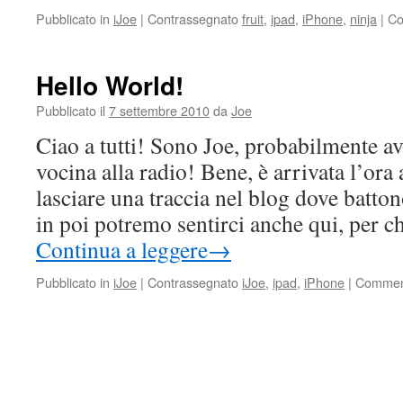
Pubblicato in
iJoe
|
Contrassegnato
fruit
,
ipad
,
iPhone
,
ninja
|
Co
Hello World!
Pubblicato il
7 settembre 2010
da
Joe
Ciao a tutti! Sono Joe, probabilmente av
vocina alla radio! Bene, è arrivata l’ora
lasciare una traccia nel blog dove batto
in poi potremo sentirci anche qui, per c
Continua a leggere
→
Pubblicato in
iJoe
|
Contrassegnato
iJoe
,
ipad
,
iPhone
|
Commenti