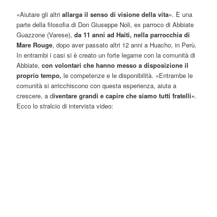
«Aiutare gli altri
allarga il senso di visione della vita
». È una
parte della filosofia di Don Giuseppe Noli, ex parroco di Abbiate
Guazzone (Varese),
da 11 anni ad Haiti, nella parrocchia di
Mare Rouge
, dopo aver passato altri 12 anni a Huacho, in Perù.
In entrambi i casi si è creato un forte legame con la comunità di
Abbiate,
con volontari che hanno messo a disposizione il
proprio tempo,
le competenze e le disponibilità. «Entrambe le
comunità si arricchiscono con questa esperienza, aiuta a
crescere, a d
iventare grandi e capire che siamo tutti fratelli»
.
Ecco lo stralcio di intervista video: