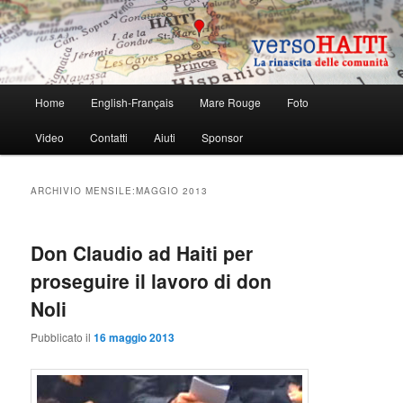
La rinascita delle comunità
Verso Haiti
Menù
Home
English-Français
Mare Rouge
Foto
Vai
Vai
principale
Video
Contatti
Aiuti
Sponsor
al
al
contenuto
contenuto
ARCHIVIO MENSILE:
MAGGIO 2013
principale
secondario
Don Claudio ad Haiti per
proseguire il lavoro di don
Noli
Pubblicato il
16 maggio 2013