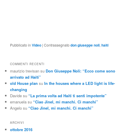
Pubblicato in
Video
|
Contrassegnato
don giuseppe noli
,
haiti
COMMENTI RECENTI
maurizio trevisan
su
Don Giuseppe Noli: “Ecco come sono
arrivato ad Haiti”
old House plan
su
In the houses where a LED light is life-
changing
Davide
su
“La prima volta ad Haiti ti senti impotente”
emanuela
su
“Ciao Jinel, mi manchi. Ci manchi”
Angelo
su
“Ciao Jinel, mi manchi. Ci manchi”
ARCHIVI
ottobre 2016