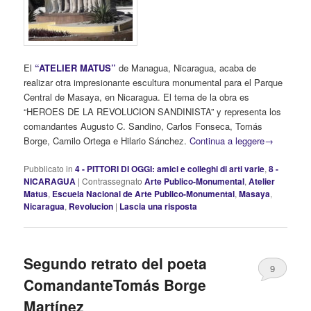
El
“ATELIER
MATUS”
de Managua, Nicaragua, acaba de
realizar otra impresionante escultura monumental para el Parque
Central de Masaya, en Nicaragua. El tema de la obra es
“HEROES DE LA REVOLUCION SANDINISTA” y representa los
comandantes Augusto C. Sandino, Carlos Fonseca, Tomás
Borge, Camilo Ortega e Hilario Sánchez.
Continua a leggere
→
Pubblicato in
4 - PITTORI DI OGGI: amici e colleghi di arti varie
,
8 -
NICARAGUA
|
Contrassegnato
Arte Publico-Monumental
,
Atelier
Matus
,
Escuela Nacional de Arte Publico-Monumental
,
Masaya
,
Nicaragua
,
Revolucion
|
Lascia una risposta
Segundo retrato del poeta
9
ComandanteTomás Borge
Martínez