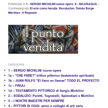
Pubblicato in
1 - SERGIO MICHILINI nuove opere
,
8 - NICARAGUA
|
Contrassegnato
El arte como herejia
,
Revolucion
,
Tomás Borge
Martínez
|
9
Risposte
CATEGORIE
1 – SERGIO MICHILINI nuove opere
1a – "CHE FARE?" trittico pittorico (testamento spirituale)
1b – JUAN RULFO "El llano en llamas" TODO EL PROYECTO
1c – FRIULI
1d – TESTAMENTO PITTORICO di Sergio Michilini
2 – SODALIZIO: Poretti, Tognarelli, Splendiani e Michilini
3 – I NOSTRI MAESTRI PER SEMPRE
4 – PITTORI DI OGGI: amici e colleghi di arti varie