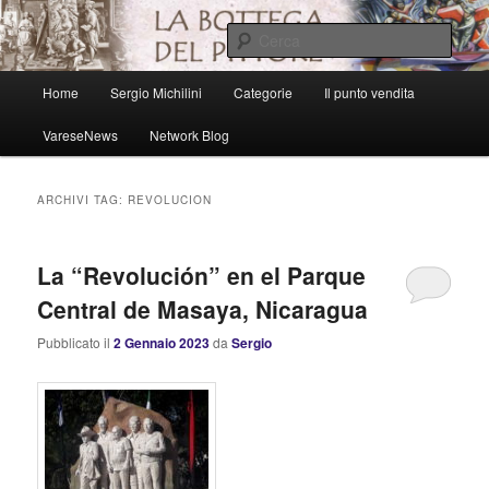
Vai
Vai
al
al
Cerca
contenuto
contenuto
principale
secondario
Menu
La bottega del pittore
Home
Sergio Michilini
Categorie
Il punto vendita
principale
VareseNews
Network Blog
ARCHIVI TAG:
REVOLUCION
La “Revolución” en el Parque
Central de Masaya, Nicaragua
Pubblicato il
2 Gennaio 2023
da
Sergio