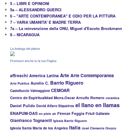
5 – LIBRI E OPINIONI
5a – ALESSANDRO QUERCI
6 – "ARTE CONTEMPORANEA" E ODIO PER LA PITTURA
7 – VARIA UMANITA' E MADRE TERRA
7a – La reinvenzione della ONU, Miguel d'Escoto Brockmann
8 – NICARAGUA
La bottega del pittore
Promuovi anche tu la tua Pagina
Arte
Arte Contemporanea
affreschi
America Latina
Barrio Riguero
Aurelio C.
Arte Publico
CEMOAR
Castelluccio Valmaggiore
Centro de Espiritualidad Mons.Oscar Arnulfo Romero
ceramica
el llano en llamas
Daniel Pulido
David Alfaro Siqueiros
ENAPUM-DAS
Firenze
Foggia
Friuli
Gallarate
en plein air
Gianfranco Tognarelli
Iglesia Barrio Riguero
Italia
Iglesia Santa Maria de los Angeles
José Clemente Orozco