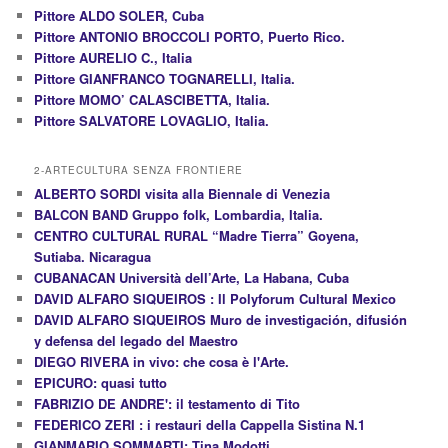
Pittore ALDO SOLER, Cuba
Pittore ANTONIO BROCCOLI PORTO, Puerto Rico.
Pittore AURELIO C., Italia
Pittore GIANFRANCO TOGNARELLI, Italia.
Pittore MOMO’ CALASCIBETTA, Italia.
Pittore SALVATORE LOVAGLIO, Italia.
2-ARTECULTURA SENZA FRONTIERE
ALBERTO SORDI visita alla Biennale di Venezia
BALCON BAND Gruppo folk, Lombardia, Italia.
CENTRO CULTURAL RURAL “Madre Tierra” Goyena,
Sutiaba. Nicaragua
CUBANACAN Università dell’Arte, La Habana, Cuba
DAVID ALFARO SIQUEIROS : Il Polyforum Cultural Mexico
DAVID ALFARO SIQUEIROS Muro de investigación, difusión
y defensa del legado del Maestro
DIEGO RIVERA in vivo: che cosa è l'Arte.
EPICURO: quasi tutto
FABRIZIO DE ANDRE': il testamento di Tito
FEDERICO ZERI : i restauri della Cappella Sistina N.1
GIANMARIO SOMMARTI: Tina Modotti