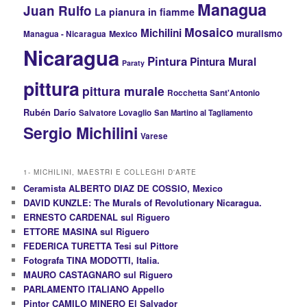
Managua
Juan Rulfo
La pianura in fiamme
Mosaico
Michilini
muralismo
Mexico
Managua - Nicaragua
Nicaragua
Pintura
Pintura Mural
Paraty
pittura
pittura murale
Rocchetta Sant'Antonio
Rubén Darío
Salvatore Lovaglio
San Martino al Tagliamento
Sergio Michilini
Varese
1- MICHILINI, MAESTRI E COLLEGHI D'ARTE
Ceramista ALBERTO DIAZ DE COSSIO, Mexico
DAVID KUNZLE: The Murals of Revolutionary Nicaragua.
ERNESTO CARDENAL sul Riguero
ETTORE MASINA sul Riguero
FEDERICA TURETTA Tesi sul Pittore
Fotografa TINA MODOTTI, Italia.
MAURO CASTAGNARO sul Riguero
PARLAMENTO ITALIANO Appello
Pintor CAMILO MINERO El Salvador