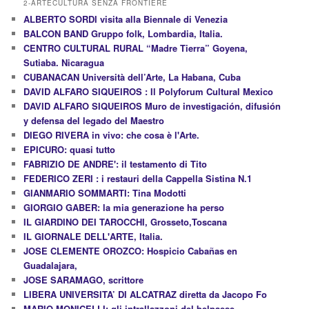
2-ARTECULTURA SENZA FRONTIERE
ALBERTO SORDI visita alla Biennale di Venezia
BALCON BAND Gruppo folk, Lombardia, Italia.
CENTRO CULTURAL RURAL “Madre Tierra” Goyena,
Sutiaba. Nicaragua
CUBANACAN Università dell’Arte, La Habana, Cuba
DAVID ALFARO SIQUEIROS : Il Polyforum Cultural Mexico
DAVID ALFARO SIQUEIROS Muro de investigación, difusión
y defensa del legado del Maestro
DIEGO RIVERA in vivo: che cosa è l'Arte.
EPICURO: quasi tutto
FABRIZIO DE ANDRE': il testamento di Tito
FEDERICO ZERI : i restauri della Cappella Sistina N.1
GIANMARIO SOMMARTI: Tina Modotti
GIORGIO GABER: la mia generazione ha perso
IL GIARDINO DEI TAROCCHI, Grosseto,Toscana
IL GIORNALE DELL'ARTE, Italia.
JOSE CLEMENTE OROZCO: Hospicio Cabañas en
Guadalajara,
JOSE SARAMAGO, scrittore
LIBERA UNIVERSITA’ DI ALCATRAZ diretta da Jacopo Fo
MARIO MONICELLI: gli intrallazzoni del belpaese