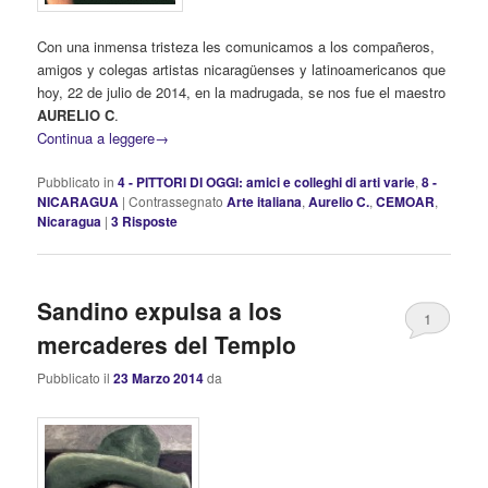
Con una inmensa tristeza les comunicamos a los compañeros,
amigos y colegas artistas nicaragüenses y latinoamericanos que
hoy, 22 de julio de 2014, en la madrugada, se nos fue el maestro
AURELIO C
.
Continua a leggere
→
Pubblicato in
4 - PITTORI DI OGGI: amici e colleghi di arti varie
,
8 -
NICARAGUA
|
Contrassegnato
Arte italiana
,
Aurelio C.
,
CEMOAR
,
Nicaragua
|
3
Risposte
Sandino expulsa a los
1
mercaderes del Templo
Pubblicato il
23 Marzo 2014
da