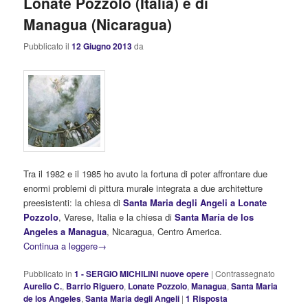
Lonate Pozzolo (Italia) e di
Managua (Nicaragua)
Pubblicato il
12 Giugno 2013
da
Tra il 1982 e il 1985 ho avuto la fortuna di poter affrontare due
enormi problemi di pittura murale integrata a due architetture
preesistenti: la chiesa di
Santa Maria degli Angeli a Lonate
Pozzolo
, Varese, Italia e la chiesa di
Santa María de los
Angeles a Managua
, Nicaragua, Centro America.
Continua a leggere
→
Pubblicato in
1 - SERGIO MICHILINI nuove opere
|
Contrassegnato
Aurelio C.
,
Barrio Riguero
,
Lonate Pozzolo
,
Managua
,
Santa Maria
de los Angeles
,
Santa Maria degli Angeli
|
1
Risposta