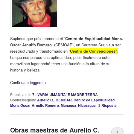
Supimos que próximamente el “
Centro de Espiritualidad Mons.
Oscar Arnulfo Romero
” (CEMOAR), en Carretera Sur, va a ser
reestructurado y transformado en “
Centro de Convenciones
”.
Lo que nos parece una óptima idea, pues finalmente este
maravilloso lugar podrá tener una función a la altura de su
historia y belleza.
Continua a leggere
→
Pubblicato in
7 - VARIA UMANITA' E MADRE TERRA
|
Contrassegnato
Aurelio C.
,
CEMOAR
,
Centro de Espiritualidad
Mons.Oscar Arnulfo Romero
,
Managua
,
Nicaragua
|
2
Risposte
Obras maestras de Aurelio C.
4