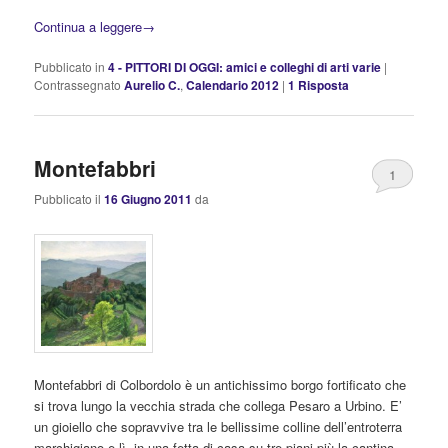
Continua a leggere
→
Pubblicato in
4 - PITTORI DI OGGI: amici e colleghi di arti varie
|
Contrassegnato
Aurelio C.
,
Calendario 2012
|
1
Risposta
Montefabbri
1
Pubblicato il
16 Giugno 2011
da
Montefabbri di Colbordolo è un antichissimo borgo fortificato che
si trova lungo la vecchia strada che collega Pesaro a Urbino. E’
un gioiello che sopravvive tra le bellissime colline dell’entroterra
marchigiano e lì, in una fetta di casa su tre piani più la cantina