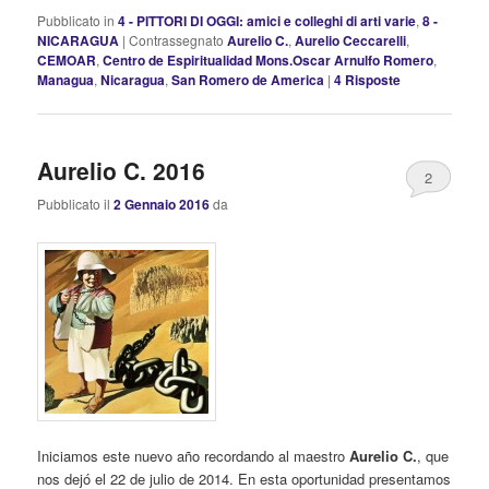
Pubblicato in
4 - PITTORI DI OGGI: amici e colleghi di arti varie
,
8 -
NICARAGUA
|
Contrassegnato
Aurelio C.
,
Aurelio Ceccarelli
,
CEMOAR
,
Centro de Espiritualidad Mons.Oscar Arnulfo Romero
,
Managua
,
Nicaragua
,
San Romero de America
|
4
Risposte
Aurelio C. 2016
2
Pubblicato il
2 Gennaio 2016
da
Iniciamos este nuevo año recordando al maestro
Aurelio C.
, que
nos dejó el 22 de julio de 2014. En esta oportunidad presentamos