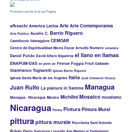
Promuovi anche tu la tua Pagina
Arte
Arte Contemporanea
affreschi
America Latina
Barrio Riguero
Aurelio C.
Arte Publico
CEMOAR
Castelluccio Valmaggiore
Centro de Espiritualidad Mons.Oscar Arnulfo Romero
ceramica
el llano en llamas
Daniel Pulido
David Alfaro Siqueiros
ENAPUM-DAS
Firenze
Foggia
Friuli
Gallarate
en plein air
Gianfranco Tognarelli
Iglesia Barrio Riguero
Italia
Iglesia Santa Maria de los Angeles
José Clemente Orozco
Managua
Juan Rulfo
La pianura in fiamme
Mosaico
Michilini
muralismo
Mexico
Managua - Nicaragua
Nicaragua
Pintura
Pintura Mural
Paraty
pittura
pittura murale
Rocchetta Sant'Antonio
Rubén Darío
Salvatore Lovaglio
San Martino al Tagliamento