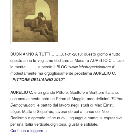
BUON ANNO A TUTTI………01-01-2010: questo giorno e tutto
questo anno lo vogliamo dedicare al Maestro AURELIO C……se
lo merita!…….. e perciò il
BLOG “www.
labottegadelpittore.it
”
modestamente ma orgogliosamente
proclama AURELIO C.
“PITTORE DELL’ANNO 2010”
.
AURELIO C.
è un grande Pittore, Scultore e Scrittore italiano;
non casualmente nato un Primo di Maggio, ama definirsi “
Pittore
Democratico
”; è partito dal lavoro negli studi di Max Ernst,
Léger, Matta e Siqueiros; lavorando poi a fianco del Neo
Realismo e aprendo infine nuovi linguaggi e cammini espressivi
per una Italia verticale,dignitosa, giusta e solidale.
Continua a leggere
→