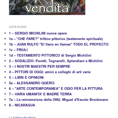
CATEGORIE
1 – SERGIO MICHILINI nuove opere
1a – "CHE FARE?" trittico pittorico (testamento spirituale)
1b – JUAN RULFO "El llano en llamas" TODO EL PROYECTO
1c – FRIULI
1d – TESTAMENTO PITTORICO di Sergio Michilini
2 – SODALIZIO: Poretti, Tognarelli, Splendiani e Michilini
3 – I NOSTRI MAESTRI PER SEMPRE
4 – PITTORI DI OGGI: amici e colleghi di arti varie
5 – LIBRI E OPINIONI
5a – ALESSANDRO QUERCI
6 – "ARTE CONTEMPORANEA" E ODIO PER LA PITTURA
7 – VARIA UMANITA' E MADRE TERRA
7a – La reinvenzione della ONU, Miguel d'Escoto Brockmann
8 – NICARAGUA
La bottega del pittore