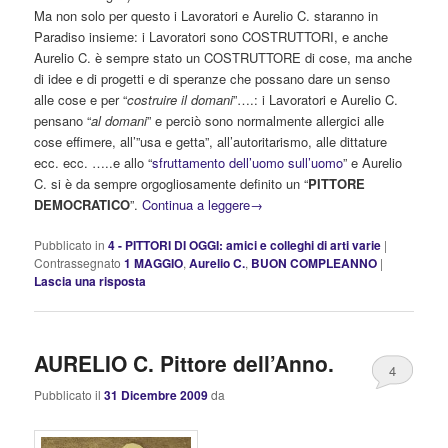
Ma non solo per questo i Lavoratori e Aurelio C. staranno in
Paradiso insieme: i Lavoratori sono COSTRUTTORI, e anche
Aurelio C. è sempre stato un COSTRUTTORE di cose, ma anche
di idee e di progetti e di speranze che possano dare un senso
alle cose e per “
costruire il domani
”….: i Lavoratori e Aurelio C.
pensano “
al domani
” e perciò sono normalmente allergici alle
cose effimere, all’”usa e getta”, all’autoritarismo, alle dittature
ecc. ecc. …..e allo “
sfruttamento dell’uomo sull’uomo
” e Aurelio
C. si è da sempre orgogliosamente definito un “
PITTORE
DEMOCRATICO
”.
Continua a leggere
→
Pubblicato in
4 - PITTORI DI OGGI: amici e colleghi di arti varie
|
Contrassegnato
1 MAGGIO
,
Aurelio C.
,
BUON COMPLEANNO
|
Lascia una risposta
AURELIO C. Pittore dell’Anno.
4
Pubblicato il
31 Dicembre 2009
da