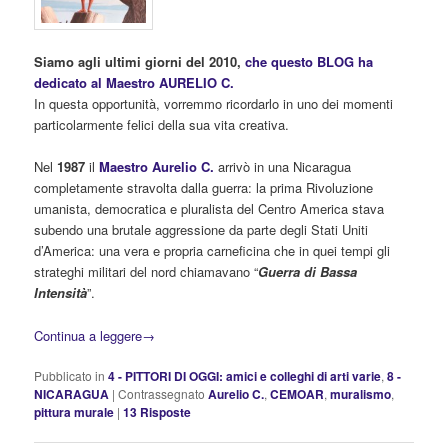
Siamo agli ultimi giorni del 2010,
che questo BLOG ha
dedicato al Maestro AURELIO C.
In questa opportunità, vorremmo ricordarlo in uno dei momenti
particolarmente felici della sua vita creativa.
Nel
1987
il
Maestro Aurelio C.
arrivò in una Nicaragua
completamente stravolta dalla guerra: la prima Rivoluzione
umanista, democratica e pluralista del Centro America stava
subendo una brutale aggressione da parte degli Stati Uniti
d’America: una vera e propria carneficina che in quei tempi gli
strateghi militari del nord chiamavano “
Guerra di Bassa
Intensità
”.
Continua a leggere
→
Pubblicato in
4 - PITTORI DI OGGI: amici e colleghi di arti varie
,
8 -
NICARAGUA
|
Contrassegnato
Aurelio C.
,
CEMOAR
,
muralismo
,
pittura murale
|
13
Risposte