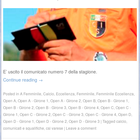
E’ uscito il comunicato numero 7 della stagione.
Continue reading
→
Posted in
A Femminile
,
Calcio
,
Eccellenza
,
Femminile
,
Femminile Eccellenza
,
Open A
,
Open A - Girone 1
,
Open A - Girone 2
,
Open B
,
Open B - Girone 1
,
Open B - Girone 2
,
Open B - Girone 3
,
Open B - Girone 4
,
Open C
,
Open C -
Girone 1
,
Open C - Girone 2
,
Open C - Girone 3
,
Open C - Girone 4
,
Open D
,
Open D - Girone 1
,
Open D - Girone 2
,
Open D - Girone 3
|
Tagged
calcio
,
comunicati e squalifiche
,
csi varese
|
Leave a comment