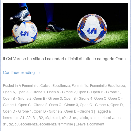
Il Csi Varese ha stilato i calendari ufficiali di tutte le categorie Open.
Continue reading
→
Posted in
A Femminile
,
Calcio
,
Eccellenza
,
Femminile
,
Femminile Eccellenza
,
Open A
,
Open A - Girone 1
,
Open A - Girone 2
,
Open B
,
Open B - Girone 1
,
Open B - Girone 2
,
Open B - Girone 3
,
Open B - Girone 4
,
Open C
,
Open C -
Girone 1
,
Open C - Girone 2
,
Open C - Girone 3
,
Open C - Girone 4
,
Open D
,
Open D - Girone 1
,
Open D - Girone 2
,
Open D - Girone 3
|
Tagged
a
femminile
,
A1
,
A2
,
B1
,
B2
,
b3
,
b4
,
c1
,
c2
,
c3
,
c4
,
calcio
,
calendari
,
csi varese
,
d1
,
d2
,
d3
,
eccellenza
,
eccellenza femminile
|
Leave a comment