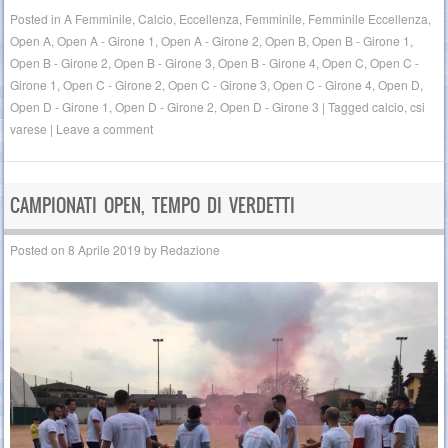
Posted in
A Femminile
,
Calcio
,
Eccellenza
,
Femminile
,
Femminile Eccellenza
,
Open A
,
Open A - Girone 1
,
Open A - Girone 2
,
Open B
,
Open B - Girone 1
,
Open B - Girone 2
,
Open B - Girone 3
,
Open B - Girone 4
,
Open C
,
Open C -
Girone 1
,
Open C - Girone 2
,
Open C - Girone 3
,
Open C - Girone 4
,
Open D
,
Open D - Girone 1
,
Open D - Girone 2
,
Open D - Girone 3
|
Tagged
calcio
,
csi
varese
|
Leave a comment
CAMPIONATI OPEN, TEMPO DI VERDETTI
Posted on
8 Aprile 2019
by
Redazione