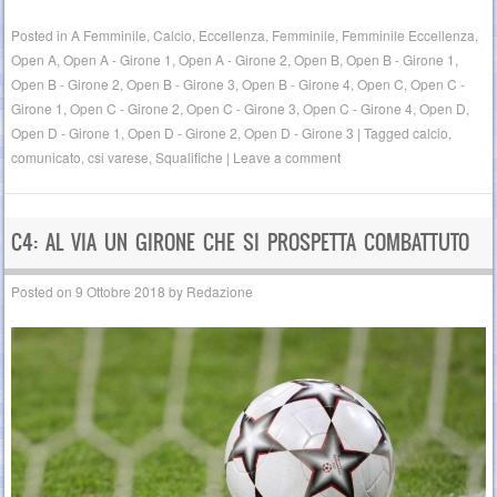
Posted in
A Femminile
,
Calcio
,
Eccellenza
,
Femminile
,
Femminile Eccellenza
,
Open A
,
Open A - Girone 1
,
Open A - Girone 2
,
Open B
,
Open B - Girone 1
,
Open B - Girone 2
,
Open B - Girone 3
,
Open B - Girone 4
,
Open C
,
Open C -
Girone 1
,
Open C - Girone 2
,
Open C - Girone 3
,
Open C - Girone 4
,
Open D
,
Open D - Girone 1
,
Open D - Girone 2
,
Open D - Girone 3
|
Tagged
calcio
,
comunicato
,
csi varese
,
Squalifiche
|
Leave a comment
C4: AL VIA UN GIRONE CHE SI PROSPETTA COMBATTUTO
Posted on
9 Ottobre 2018
by
Redazione