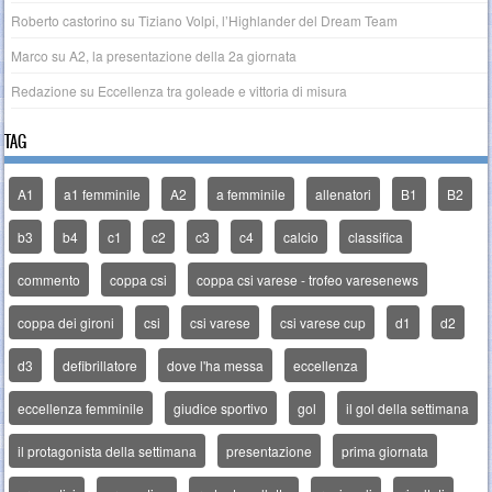
Roberto castorino
su
Tiziano Volpi, l’Highlander del Dream Team
Marco
su
A2, la presentazione della 2a giornata
Redazione
su
Eccellenza tra goleade e vittoria di misura
TAG
A1
a1 femminile
A2
a femminile
allenatori
B1
B2
b3
b4
c1
c2
c3
c4
calcio
classifica
commento
coppa csi
coppa csi varese - trofeo varesenews
coppa dei gironi
csi
csi varese
csi varese cup
d1
d2
d3
defibrillatore
dove l'ha messa
eccellenza
eccellenza femminile
giudice sportivo
gol
il gol della settimana
il protagonista della settimana
presentazione
prima giornata