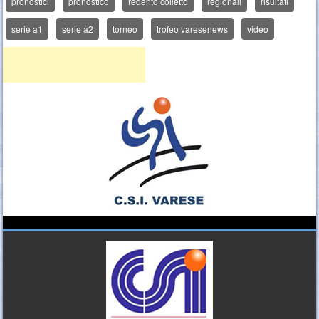
pronostici
pronostico
redento colletto
regionali
risultati
serie a1
serie a2
torneo
trofeo varesenews
video