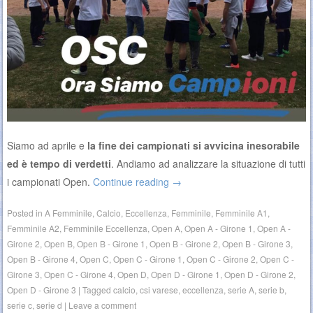
Siamo ad aprile e
la fine dei campionati si avvicina inesorabile
ed è tempo di verdetti
. Andiamo ad analizzare la situazione di tutti
i campionati Open.
Continue reading
→
Posted in
A Femminile
,
Calcio
,
Eccellenza
,
Femminile
,
Femminile A1
,
Femminile A2
,
Femminile Eccellenza
,
Open A
,
Open A - Girone 1
,
Open A -
Girone 2
,
Open B
,
Open B - Girone 1
,
Open B - Girone 2
,
Open B - Girone 3
,
Open B - Girone 4
,
Open C
,
Open C - Girone 1
,
Open C - Girone 2
,
Open C -
Girone 3
,
Open C - Girone 4
,
Open D
,
Open D - Girone 1
,
Open D - Girone 2
,
Open D - Girone 3
|
Tagged
calcio
,
csi varese
,
eccellenza
,
serie A
,
serie b
,
serie c
,
serie d
|
Leave a comment