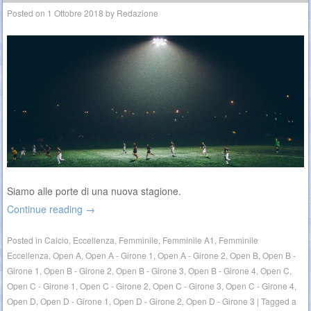
Posted on
1 Ottobre 2018
by
Redazione
Siamo alle porte di una nuova stagione.
Continue reading
→
Posted in
Calcio
,
Eccellenza
,
Femminile
,
Femminile A1
,
Femminile
Eccellenza
,
Open A
,
Open A - Girone 1
,
Open A - Girone 2
,
Open B
,
Open B -
Girone 1
,
Open B - Girone 2
,
Open B - Girone 3
,
Open B - Girone 4
,
Open C
,
Open C - Girone 1
,
Open C - Girone 2
,
Open C - Girone 3
,
Open C - Girone 4
,
Open D
,
Open D - Girone 1
,
Open D - Girone 2
,
Open D - Girone 3
|
Tagged
a