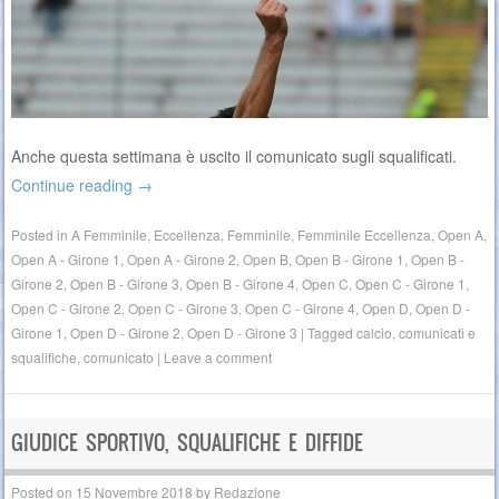
Anche questa settimana è uscito il comunicato sugli squalificati.
Continue reading
→
Posted in
A Femminile
,
Eccellenza
,
Femminile
,
Femminile Eccellenza
,
Open A
,
Open A - Girone 1
,
Open A - Girone 2
,
Open B
,
Open B - Girone 1
,
Open B -
Girone 2
,
Open B - Girone 3
,
Open B - Girone 4
,
Open C
,
Open C - Girone 1
,
Open C - Girone 2
,
Open C - Girone 3
,
Open C - Girone 4
,
Open D
,
Open D -
Girone 1
,
Open D - Girone 2
,
Open D - Girone 3
|
Tagged
calcio
,
comunicati e
squalifiche
,
comunicato
|
Leave a comment
GIUDICE SPORTIVO, SQUALIFICHE E DIFFIDE
Posted on
15 Novembre 2018
by
Redazione