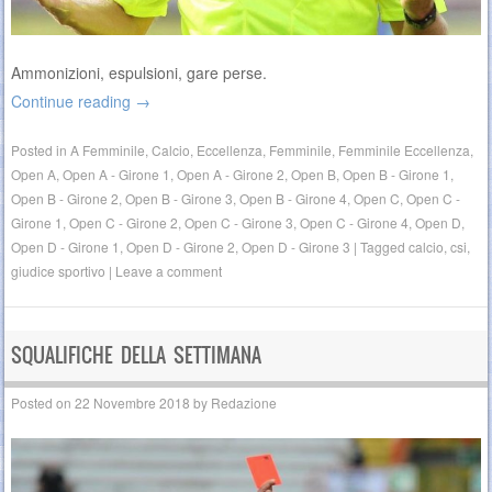
Ammonizioni, espulsioni, gare perse.
Continue reading
→
Posted in
A Femminile
,
Calcio
,
Eccellenza
,
Femminile
,
Femminile Eccellenza
,
Open A
,
Open A - Girone 1
,
Open A - Girone 2
,
Open B
,
Open B - Girone 1
,
Open B - Girone 2
,
Open B - Girone 3
,
Open B - Girone 4
,
Open C
,
Open C -
Girone 1
,
Open C - Girone 2
,
Open C - Girone 3
,
Open C - Girone 4
,
Open D
,
Open D - Girone 1
,
Open D - Girone 2
,
Open D - Girone 3
|
Tagged
calcio
,
csi
,
giudice sportivo
|
Leave a comment
SQUALIFICHE DELLA SETTIMANA
Posted on
22 Novembre 2018
by
Redazione