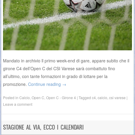
Mandato in archivio ll primo week-end di gare, appare subito che il
girone C4 dell’Open C del CSI Varese sarà combattuto fino
all’ultimo, con tante formazioni in grado di lottare per la
promozione.
Continue reading
→
Posted in
Calcio
,
Open C
,
Open C - Girone 4
|
Tagged
c4
,
calcio
,
csi varese
|
Leave a comment
STAGIONE AL VIA, ECCO I CALENDARI