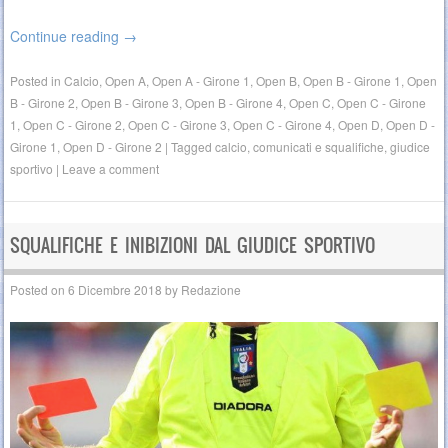
Continue reading
→
Posted in
Calcio
,
Open A
,
Open A - Girone 1
,
Open B
,
Open B - Girone 1
,
Open
B - Girone 2
,
Open B - Girone 3
,
Open B - Girone 4
,
Open C
,
Open C - Girone
1
,
Open C - Girone 2
,
Open C - Girone 3
,
Open C - Girone 4
,
Open D
,
Open D -
Girone 1
,
Open D - Girone 2
|
Tagged
calcio
,
comunicati e squalifiche
,
giudice
sportivo
|
Leave a comment
SQUALIFICHE E INIBIZIONI DAL GIUDICE SPORTIVO
Posted on
6 Dicembre 2018
by
Redazione