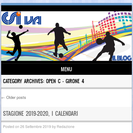
MENU
Skip to content
CATEGORY ARCHIVES:
OPEN C – GIRONE 4
←
Older posts
Post navigation
STAGIONE 2019-2020, I CALENDARI
Posted on
26 Settembre 2019
by
Redazione