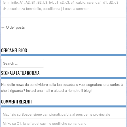
femminile
,
A1
,
A2
,
B1
,
B2
,
b3
,
b4
,
c1
,
c2
,
c3
,
c4
,
calcio
,
calendari
,
d1
,
d2
,
d3
,
d4
,
eccellenza femminile
,
eccelllenza
|
Leave a comment
←
Older posts
Post navigation
CERCA NEL BLOG
Search
SEGNALA LA TUA NOTIZIA
Hai delle news da condividere sulla tua squadra o vuoi segnalarci una curiosità
che ti riguarda? Inviaci una
mail
e aiutaci a riempire il blog!
COMMENTI RECENTI
Maurizio
su
Sospensione campionati: parola al presidente provinciale
Mirko
su
C1, la terra dei cachi e quelli che comandano