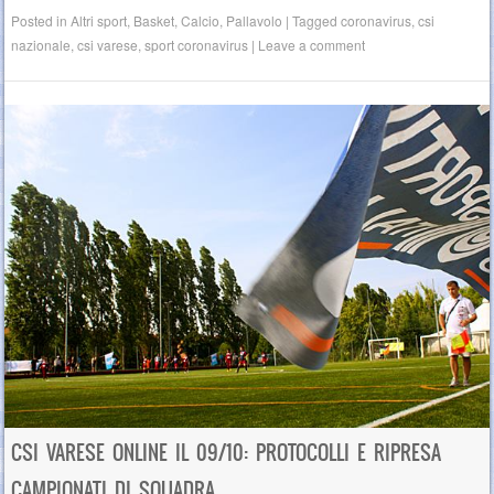
Posted in
Altri sport
,
Basket
,
Calcio
,
Pallavolo
|
Tagged
coronavirus
,
csi
nazionale
,
csi varese
,
sport coronavirus
|
Leave a comment
CSI VARESE ONLINE IL 09/10: PROTOCOLLI E RIPRESA
CAMPIONATI DI SQUADRA