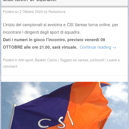
Posted on
2 Ottobre 2020
by
Redazione
L’inizio dei campionati si avvicina e CSI Varese torna online, per
incontrare i dirigenti degli sport di squadra.
Dati i numeri in gioco l’incontro, previsto venerdì 09
OTTOBRE alle ore 21.00, sarà virtuale.
Continue reading
→
Posted in
Altri sport
,
Basket
,
Calcio
|
Tagged
csi varese
,
protocolli
|
Leave a
comment