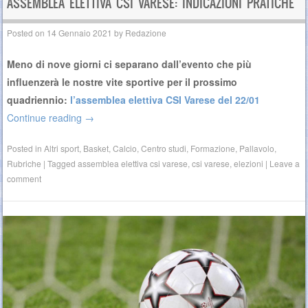
ASSEMBLEA ELETTIVA CSI VARESE: INDICAZIONI PRATICHE
Posted on
14 Gennaio 2021
by
Redazione
Meno di nove giorni ci separano dall’evento che più
influenzerà le nostre vite sportive per il prossimo
quadriennio:
l’assemblea elettiva CSI Varese del 22/01
Continue reading
→
Posted in
Altri sport
,
Basket
,
Calcio
,
Centro studi
,
Formazione
,
Pallavolo
,
Rubriche
|
Tagged
assemblea elettiva csi varese
,
csi varese
,
elezioni
|
Leave a
comment