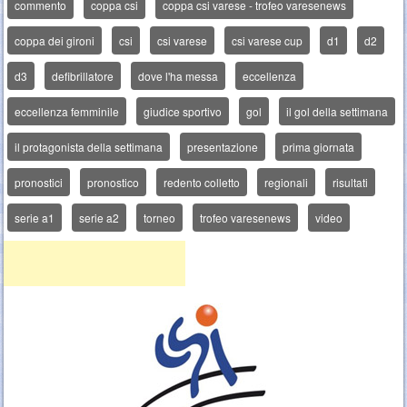
commento
coppa csi
coppa csi varese - trofeo varesenews
coppa dei gironi
csi
csi varese
csi varese cup
d1
d2
d3
defibrillatore
dove l'ha messa
eccellenza
eccellenza femminile
giudice sportivo
gol
il gol della settimana
il protagonista della settimana
presentazione
prima giornata
pronostici
pronostico
redento colletto
regionali
risultati
serie a1
serie a2
torneo
trofeo varesenews
video