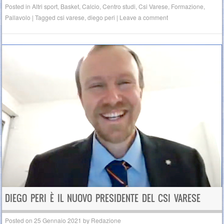
Posted in
Altri sport
,
Basket
,
Calcio
,
Centro studi
,
Csi Varese
,
Formazione
,
Pallavolo
|
Tagged
csi varese
,
diego peri
|
Leave a comment
DIEGO PERI È IL NUOVO PRESIDENTE DEL CSI VARESE
Posted on
25 Gennaio 2021
by
Redazione