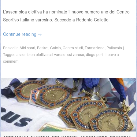
L’assemblea elettiva ha nominato il nuovo numero uno del Centro
Sportivo Italiano varesino. Succede a Redento Colletto
Continue reading
→
Posted in
Altri sport
,
Basket
,
Calcio
,
Centro studi
,
Formazione
,
Pallavolo
|
Tagged
assemblea elettiva csi varese
,
csi varese
,
diego peri
|
Leave a
comment