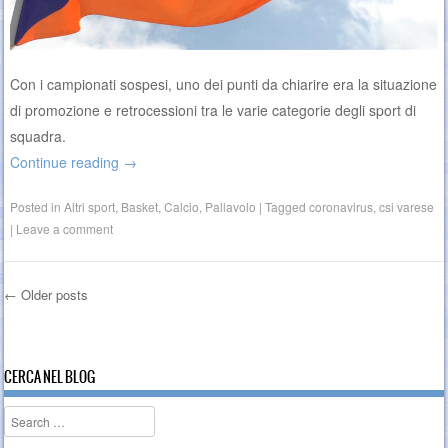
Con i campionati sospesi, uno dei punti da chiarire era la situazione
di promozione e retrocessioni tra le varie categorie degli sport di
squadra.
Continue reading
→
Posted in
Altri sport
,
Basket
,
Calcio
,
Pallavolo
|
Tagged
coronavirus
,
csi varese
|
Leave a comment
←
Older posts
Post navigation
CERCA NEL BLOG
Search