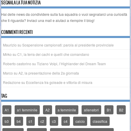
SEGNALA LA TUA NOTIZIA
Hai delle news da condividere sulla tua squadra o vuoi segnalarci una curiosità
che ti riguarda? Inviaci una
mail
e aiutaci a riempire il blog!
COMMENTI RECENTI
Maurizio
su
Sospensione campionati: parola al presidente provinciale
Mirko
su
C1, la terra dei cachi e quelli che comandano
Roberto castorino
su
Tiziano Volpi, l’Highlander del Dream Team
Marco
su
A2, la presentazione della 2a giornata
Redazione
su
Eccellenza tra goleade e vittoria di misura
TAG
A1
a1 femminile
A2
a femminile
allenatori
B1
B2
b3
b4
c1
c2
c3
c4
calcio
classifica