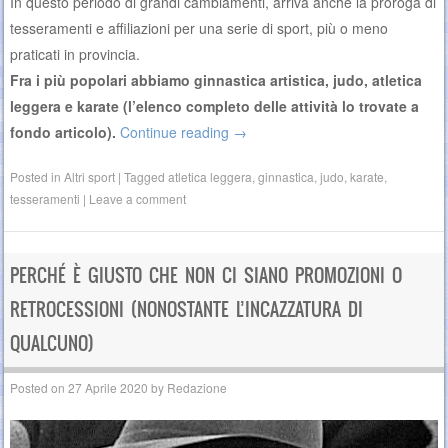
In questo periodo di grandi cambiamenti, arriva anche la proroga di
tesseramenti e affiliazioni per una serie di sport, più o meno
praticati in provincia.
Fra i più popolari abbiamo ginnastica artistica, judo, atletica
leggera e karate (l’elenco completo delle attività lo trovate a
fondo articolo).
Continue reading
→
Posted in
Altri sport
|
Tagged
atletica leggera
,
ginnastica
,
judo
,
karate
,
tesseramenti
|
Leave a comment
PERCHÉ È GIUSTO CHE NON CI SIANO PROMOZIONI O
RETROCESSIONI (NONOSTANTE L’INCAZZATURA DI
QUALCUNO)
Posted on
27 Aprile 2020
by
Redazione