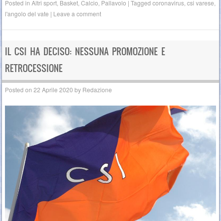
Posted in
Altri sport
,
Basket
,
Calcio
,
Pallavolo
|
Tagged
coronavirus
,
csi varese
,
l'angolo del vate
|
Leave a comment
IL CSI HA DECISO: NESSUNA PROMOZIONE E
RETROCESSIONE
Posted on
22 Aprile 2020
by
Redazione