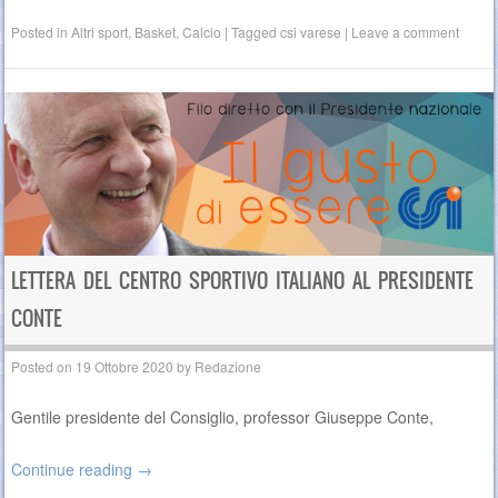
Posted in
Altri sport
,
Basket
,
Calcio
|
Tagged
csi varese
|
Leave a comment
LETTERA DEL CENTRO SPORTIVO ITALIANO AL PRESIDENTE
CONTE
Posted on
19 Ottobre 2020
by
Redazione
Gentile presidente del Consiglio, professor Giuseppe Conte,
Continue reading
→