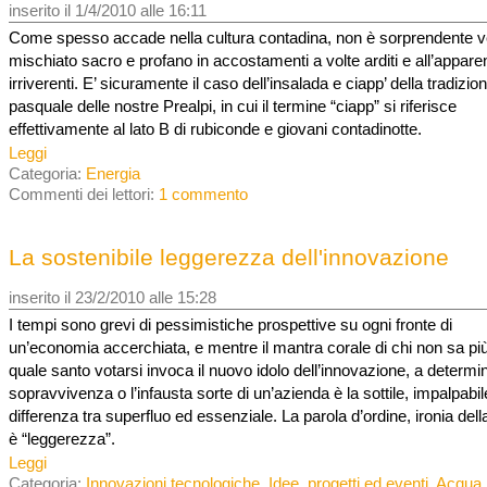
inserito il 1/4/2010 alle 16:11
Come spesso accade nella cultura contadina, non è sorprendente 
mischiato sacro e profano in accostamenti a volte arditi e all’appar
irriverenti. E’ sicuramente il caso dell’insalada e ciapp’ della tradizio
pasquale delle nostre Prealpi, in cui il termine “ciapp” si riferisce
effettivamente al lato B di rubiconde e giovani contadinotte.
Leggi
Categoria:
Energia
Commenti dei lettori:
1 commento
La sostenibile leggerezza dell'innovazione
inserito il 23/2/2010 alle 15:28
I tempi sono grevi di pessimistiche prospettive su ogni fronte di
un’economia accerchiata, e mentre il mantra corale di chi non sa pi
quale santo votarsi invoca il nuovo idolo dell’innovazione, a determi
sopravvivenza o l’infausta sorte di un’azienda è la sottile, impalpabil
differenza tra superfluo ed essenziale. La parola d’ordine, ironia dell
è “leggerezza”.
Leggi
Categoria:
Innovazioni tecnologiche
,
Idee, progetti ed eventi
,
Acqua