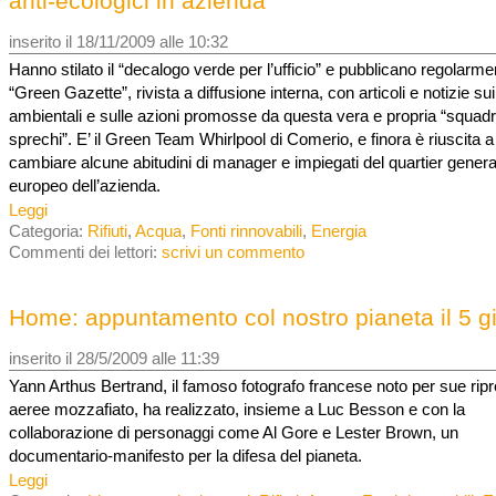
anti-ecologici in azienda
inserito il 18/11/2009 alle 10:32
Hanno stilato il “decalogo verde per l’ufficio” e pubblicano regolarme
“Green Gazette”, rivista a diffusione interna, con articoli e notizie su
ambientali e sulle azioni promosse da questa vera e propria “squadr
sprechi”. E’ il Green Team Whirlpool di Comerio, e finora è riuscita a
cambiare alcune abitudini di manager e impiegati del quartier genera
europeo dell’azienda.
Leggi
Categoria:
Rifiuti
,
Acqua
,
Fonti rinnovabili
,
Energia
Commenti dei lettori:
scrivi un commento
Home: appuntamento col nostro pianeta il 5 g
inserito il 28/5/2009 alle 11:39
Yann Arthus Bertrand, il famoso fotografo francese noto per sue rip
aeree mozzafiato, ha realizzato, insieme a Luc Besson e con la
collaborazione di personaggi come Al Gore e Lester Brown, un
documentario-manifesto per la difesa del pianeta.
Leggi