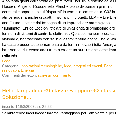
A novanta giorni dall’entrata dei primi “veri” inquilini all’interno della
House di Angeli di Rosora nella Marche, sono disponibili i primi nume
consumi e soprattutto sui “risparmi” in termini di emissioni di C02 in
atmosfera, ma anche di quattrini sonanti. Il progetto LEAF – Life En
and Future – nasce dall’impegno di un imprenditore marchigiano
“illuminato”, Enrico Loccioni, titolare di un’azienda di primissimo ordi
fornitura di sistemi di controllo elettronici. Quest’uomo semplice, ca
visionario, ha trascinato con se in quest’avventura anche Enel e Whi
La casa produce autonomamente e da fonti rinnovabili tutta l’energia
ha bisogno, riuscendo addirittura a creare un surplus che viene im
nella rete.
Leggi
Categoria:
Innovazioni tecnologiche
,
Idee, progetti ed eventi
,
Fonti
rinnovabili
,
Energia
Commenti dei lettori:
scrivi un commento
Help: lampadina €9 classe B oppure €2 class
Soluzione...
inserito il 19/3/2009 alle 22:22
Sembrerebbe inequivocabilmente vantaggioso per l'ambiente e per i