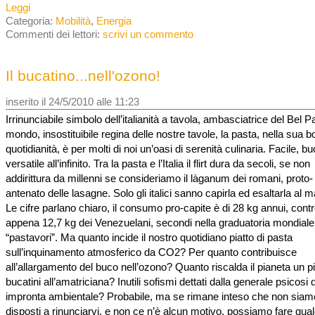
Leggi
Categoria:
Mobilità
,
Energia
Commenti dei lettori:
scrivi un commento
Il bucatino...nell'ozono!
inserito il 24/5/2010 alle 11:23
Irrinunciabile simbolo dell’italianità a tavola, ambasciatrice del Bel 
mondo, insostituibile regina delle nostre tavole, la pasta, nella sua b
quotidianità, è per molti di noi un’oasi di serenità culinaria. Facile, b
versatile all’infinito. Tra la pasta e l’Italia il flirt dura da secoli, se non
addirittura da millenni se consideriamo il làganum dei romani, proto-
antenato delle lasagne. Solo gli italici sanno capirla ed esaltarla al
Le cifre parlano chiaro, il consumo pro-capite è di 28 kg annui, contr
appena 12,7 kg dei Venezuelani, secondi nella graduatoria mondiale
“pastavori”. Ma quanto incide il nostro quotidiano piatto di pasta
sull’inquinamento atmosferico da CO2? Per quanto contribuisce
all’allargamento del buco nell’ozono? Quanto riscalda il pianeta un pi
bucatini all’amatriciana? Inutili sofismi dettati dalla generale psicosi 
impronta ambientale? Probabile, ma se rimane inteso che non siam
disposti a rinunciarvi, e non ce n’è alcun motivo, possiamo fare qua