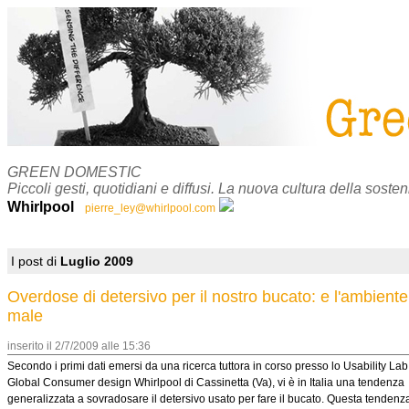
GREEN DOMESTIC
Piccoli gesti, quotidiani e diffusi. La nuova cultura della sosteni
Whirlpool
pierre_ley@whirlpool.com
I post di
Luglio 2009
Overdose di detersivo per il nostro bucato: e l'ambiente
male
inserito il 2/7/2009 alle 15:36
Secondo i primi dati emersi da una ricerca tuttora in corso presso lo Usability Lab
Global Consumer design Whirlpool di Cassinetta (Va), vi è in Italia una tendenza
generalizzata a sovradosare il detersivo usato per fare il bucato. Questa tendenza