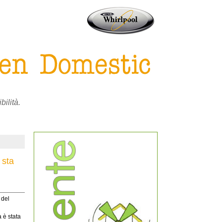
bilità.
 sta
 del
 è stata