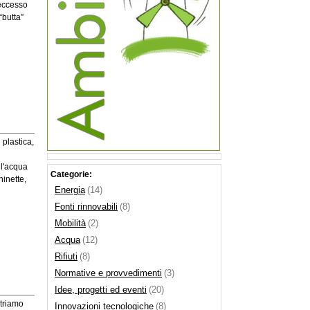
 eccesso
“butta”
 plastica,
 l'acqua
Categorie:
hinette,
Energia
(14)
Fonti rinnovabili
(8)
Mobilità
(2)
Acqua
(12)
Rifiuti
(8)
Normative e provvedimenti
(3)
Idee, progetti ed eventi
(20)
etriamo
Innovazioni tecnologiche
(8)