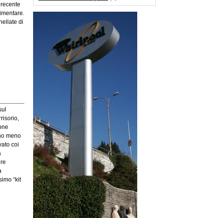
 recente
limentare.
ellate di
sul
risorio,
ione
nno meno
vato coi
a
ire
a
simo “kit