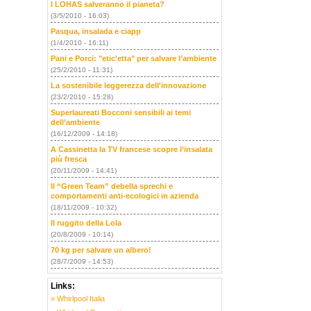
I LOHAS salveranno il pianeta?
(3/5/2010 - 16:03)
Pasqua, insalada e ciapp
(1/4/2010 - 16:11)
Pani e Porci: "etic'etta" per salvare l’ambiente
(25/2/2010 - 11:31)
La sostenibile leggerezza dell'innovazione
(23/2/2010 - 15:28)
Superlaureati Bocconi sensibili ai temi
dell’ambiente
(16/12/2009 - 14:18)
A Cassinetta la TV francese scopre l’insalata
più fresca
(20/11/2009 - 14:41)
Il “Green Team” debella sprechi e
comportamenti anti-ecologici in azienda
(18/11/2009 - 10:32)
Il ruggito della Lola
(20/8/2009 - 10:14)
70 kg per salvare un albero!
(28/7/2009 - 14:53)
Links:
» Whirlpool Italia