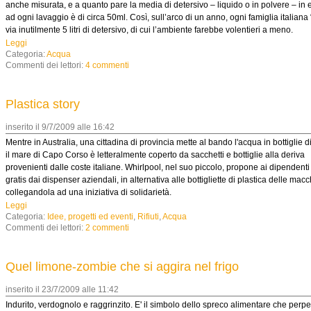
anche misurata, e a quanto pare la media di detersivo – liquido o in polvere – in
ad ogni lavaggio è di circa 50ml. Così, sull’arco di un anno, ogni famiglia italiana 
via inutilmente 5 litri di detersivo, di cui l’ambiente farebbe volentieri a meno.
Leggi
Categoria:
Acqua
Commenti dei lettori:
4 commenti
Plastica story
inserito il 9/7/2009 alle 16:42
Mentre in Australia, una cittadina di provincia mette al bando l'acqua in bottiglie di
il mare di Capo Corso è letteralmente coperto da sacchetti e bottiglie alla deriva
provenienti dalle coste italiane. Whirlpool, nel suo piccolo, propone ai dipendenti
gratis dai dispenser aziendali, in alternativa alle bottigliette di plastica delle macc
collegandola ad una iniziativa di solidarietà.
Leggi
Categoria:
Idee, progetti ed eventi
,
Rifiuti
,
Acqua
Commenti dei lettori:
2 commenti
Quel limone-zombie che si aggira nel frigo
inserito il 23/7/2009 alle 11:42
Indurito, verdognolo e raggrinzito. E' il simbolo dello spreco alimentare che perp