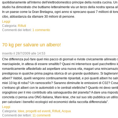
quotidianamente all'interno dell'elettrodomestico principe della nostra cucina. Un
studio ha dimostrato che buttiamo letteralmente via un terzo della nostra spesa a
In un paese come la Gran Bretagna, ogni anno si sprecano quasi 7 millioni di tonn
cibo, abbastanza da sfamare 30 milioni di persone.
Leggi
Categoria:
Rifiuti
Commenti dei lettori:
1 commento
70 kg per salvare un albero!
inserito il 28/7/2009 alle 14:53
Che differenza può fare quel mio pacco di giornali e riviste civicamente allineato 
marciapiede, in attesa di essere smaltito? Quasi mi intenerisce quel pacchettino ir
romanticamente affastellato ad aspettare una nuova vita, magari una reincarnaz
prestigiosa in qualche prima pagina storica di un grande quotidiano. Si tagliera
alberi? Vabbè, quelli vengono continuamente ripiantati, e poi quanti alberi ho sal
miei 10 kg di roba? Un ramoscello? Saranno diminuite le emissioni di C02? Cos
c’entrano gli alberi con le automobili o le centrali elettriche? Quanto mi devo sent
orgoglioso per il mio contributo alla salvaguardia del pianeta? A dare una rispost
concreta ci pensa una ONG italiana, Mani-tese, che sul suo sito pubblica un utilis
per calcolare i benefici ecologici ed economici della raccolta differenziata”.
Leggi
Categoria:
Idee, progetti ed eventi
,
Rifiuti
,
Acqua
Commenti dei lettori:
11 commenti