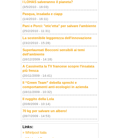
I LOHAS salveranno il pianeta?
(3/5/2010 - 16:03)
Pasqua, insalada e ciapp
(1/4/2010 - 16:11)
Pani e Porci: "etic'etta" per salvare l’ambiente
(25/2/2010 - 11:31)
La sostenibile leggerezza dell'innovazione
(23/2/2010 - 15:28)
Superlaureati Bocconi sensibili ai temi
dell’ambiente
(16/12/2009 - 14:18)
A Cassinetta la TV francese scopre l’insalata
più fresca
(20/11/2009 - 14:41)
Il “Green Team” debella sprechi e
comportamenti anti-ecologici in azienda
(18/11/2009 - 10:32)
Il ruggito della Lola
(20/8/2009 - 10:14)
70 kg per salvare un albero!
(28/7/2009 - 14:53)
Links:
» Whirlpool Italia