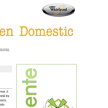
bilità.
ese .il
età tra
ssico,
ando