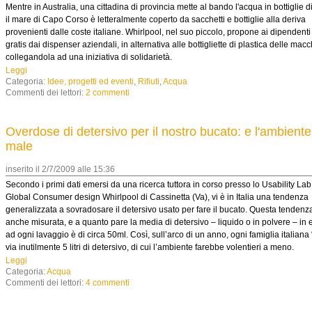
Mentre in Australia, una cittadina di provincia mette al bando l'acqua in bottiglie di
il mare di Capo Corso è letteralmente coperto da sacchetti e bottiglie alla deriva
provenienti dalle coste italiane. Whirlpool, nel suo piccolo, propone ai dipendenti
gratis dai dispenser aziendali, in alternativa alle bottigliette di plastica delle macc
collegandola ad una iniziativa di solidarietà.
Leggi
Categoria:
Idee, progetti ed eventi
,
Rifiuti
,
Acqua
Commenti dei lettori:
2 commenti
Overdose di detersivo per il nostro bucato: e l'ambiente
male
inserito il 2/7/2009 alle 15:36
Secondo i primi dati emersi da una ricerca tuttora in corso presso lo Usability Lab
Global Consumer design Whirlpool di Cassinetta (Va), vi è in Italia una tendenza
generalizzata a sovradosare il detersivo usato per fare il bucato. Questa tendenza
anche misurata, e a quanto pare la media di detersivo – liquido o in polvere – in
ad ogni lavaggio è di circa 50ml. Così, sull’arco di un anno, ogni famiglia italiana 
via inutilmente 5 litri di detersivo, di cui l’ambiente farebbe volentieri a meno.
Leggi
Categoria:
Acqua
Commenti dei lettori:
4 commenti