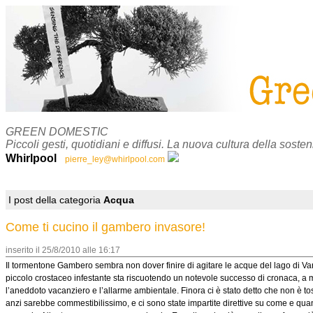
GREEN DOMESTIC
Piccoli gesti, quotidiani e diffusi. La nuova cultura della sosteni
Whirlpool
pierre_ley@whirlpool.com
I post della categoria
Acqua
Come ti cucino il gambero invasore!
inserito il 25/8/2010 alle 16:17
Il tormentone Gambero sembra non dover finire di agitare le acque del lago di Var
piccolo crostaceo infestante sta riscuotendo un notevole successo di cronaca, a m
l’aneddoto vacanziero e l’allarme ambientale. Finora ci è stato detto che non è to
anzi sarebbe commestibilissimo, e ci sono state impartite direttive su come e qu