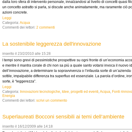
dalla loro sfera di intervento personale, innalzandosi al livello di concetti quasi filo
un concetto astratto si parla, si discute anche animatamente, ma raramente ciò p
azioni concrete.
Leggi
Categoria:
Acqua
Commenti dei lettori:
2 commenti
La sostenibile leggerezza dell'innovazione
inserito il 23/2/2010 alle 15:28
I tempi sono grevi di pessimistiche prospettive su ogni fronte di un’economia acce
e mentre il mantra corale di chi non sa più a quale santo votarsi invoca il nuovo i
dell’innovazione, a determinare la sopravvivenza o l’infausta sorte di un’azienda 
sottile, impalpabile differenza tra superfluo ed essenziale. La parola d’ordine, iro
sorte, è “leggerezza”.
Leggi
Categoria:
Innovazioni tecnologiche
,
Idee, progetti ed eventi
,
Acqua
,
Fonti rinnova
Energia
Commenti dei lettori:
scrivi un commento
Superlaureati Bocconi sensibili ai temi dell’ambiente
inserito il 16/12/2009 alle 14:18