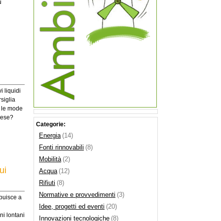
ù
 liquidi
siglia
a le mode
liese?
Categorie:
Energia
(14)
Fonti rinnovabili
(8)
Mobilità
(2)
ui
Acqua
(12)
Rifiuti
(8)
Normative e provvedimenti
(3)
buisce a
Idee, progetti ed eventi
(20)
ni lontani
Innovazioni tecnologiche
(8)