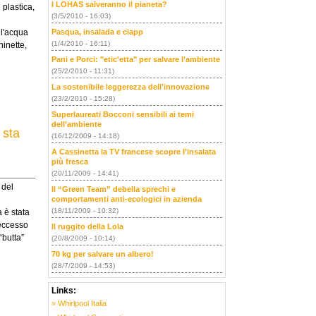
I LOHAS salveranno il pianeta?
 plastica,
(3/5/2010 - 16:03)
 l'acqua
Pasqua, insalada e ciapp
(1/4/2010 - 16:11)
hinette,
Pani e Porci: "etic'etta" per salvare l’ambiente
(25/2/2010 - 11:31)
La sostenibile leggerezza dell'innovazione
(23/2/2010 - 15:28)
Superlaureati Bocconi sensibili ai temi
dell’ambiente
 sta
(16/12/2009 - 14:18)
A Cassinetta la TV francese scopre l’insalata
più fresca
(20/11/2009 - 14:41)
 del
Il “Green Team” debella sprechi e
comportamenti anti-ecologici in azienda
(18/11/2009 - 10:32)
 è stata
 eccesso
Il ruggito della Lola
“butta”
(20/8/2009 - 10:14)
70 kg per salvare un albero!
(28/7/2009 - 14:53)
Links:
» Whirlpool Italia