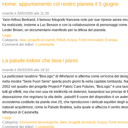
Home: appuntamento col nostro pianeta il 5 giugno
inserito il 28/5/2009 alle 11:39
Yann Arthus Bertrand, il famoso fotografo francese noto per sue riprese aeree moz
ha realizzato, insieme a Luc Besson e con la collaborazione di personaggi come 
Lester Brown, un documentario-manifesto per la difesa del pianeta.
Leggi
Categoria:
Idee, progetti ed eventi
,
Rifiuti
,
Acqua
,
Fonti rinnovabili
,
Energia
Commenti dei lettori:
1 commento
La palude indoor che lava i panni
inserito il 26/3/2009 alle 18:32
La particolare lavatrice "BioLogic" di Whirlpool si afferma come un'icona del desig
nella mostra "Serie Fuori Serie" aperta pochi giorni fa nella capitale lombarda. Na
2002 nel quadro del progetto Project-F Fabric Care Futures, "BioLogic" è una lava
tutti gli effetti, ma che non usa né elettricità né detersivi, basandosi sui principi di f
depurazione che regolano la vita delle...paludi!! Il cuore del dispositivo è un aute
ecosistema costituito da piante vive (!!), che riproducono i delicati equilibri degli 
naturali acquitrinosi, come la Palude Brabbia, sulla quale si affaccia il centro des
Whirlpool di Cassinetta.
Leggi
Categoria:
Innovazioni tecnologiche
,
Idee, progetti ed eventi
,
Acqua
,
Fonti rinnova
Commenti dei lettori:
1 commento