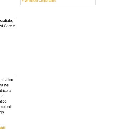
» Whirlpool Corporation
zafiato,
Al Gore e
n italico
ta nel
trice a
ito-
ntico
ambienti
ign
bili