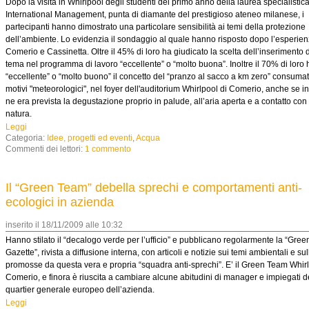
Dopo la visita in Whirlpool degli studenti del primo anno della laurea specialistica
International Management, punta di diamante del prestigioso ateneo milanese, i
partecipanti hanno dimostrato una particolare sensibilità ai temi della protezione
dell’ambiente. Lo evidenzia il sondaggio al quale hanno risposto dopo l’esperien
Comerio e Cassinetta. Oltre il 45% di loro ha giudicato la scelta dell’inserimento 
tema nel programma di lavoro “eccellente” o “molto buona”. Inoltre il 70% di loro 
“eccellente” o “molto buono” il concetto del “pranzo al sacco a km zero” consumat
motivi "meteorologici", nel foyer dell'auditorium Whirlpool di Comerio, anche se in
ne era prevista la degustazione proprio in palude, all’aria aperta e a contatto con 
natura.
Leggi
Categoria:
Idee, progetti ed eventi
,
Acqua
Commenti dei lettori:
1 commento
Il “Green Team” debella sprechi e comportamenti anti-
ecologici in azienda
inserito il 18/11/2009 alle 10:32
Hanno stilato il “decalogo verde per l’ufficio” e pubblicano regolarmente la “Gree
Gazette”, rivista a diffusione interna, con articoli e notizie sui temi ambientali e sul
promosse da questa vera e propria “squadra anti-sprechi”. E’ il Green Team Whirl
Comerio, e finora è riuscita a cambiare alcune abitudini di manager e impiegati d
quartier generale europeo dell’azienda.
Leggi