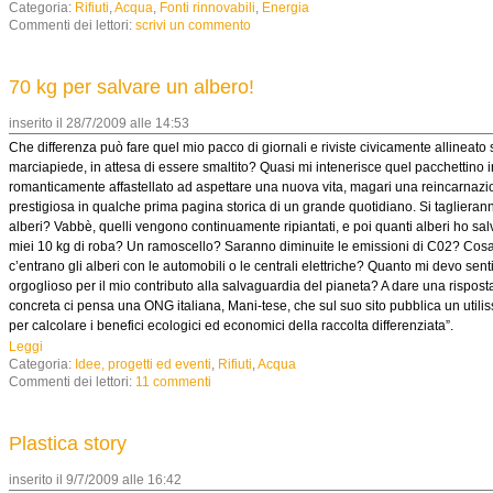
Categoria:
Rifiuti
,
Acqua
,
Fonti rinnovabili
,
Energia
Commenti dei lettori:
scrivi un commento
70 kg per salvare un albero!
inserito il 28/7/2009 alle 14:53
Che differenza può fare quel mio pacco di giornali e riviste civicamente allineato 
marciapiede, in attesa di essere smaltito? Quasi mi intenerisce quel pacchettino ir
romanticamente affastellato ad aspettare una nuova vita, magari una reincarnaz
prestigiosa in qualche prima pagina storica di un grande quotidiano. Si tagliera
alberi? Vabbè, quelli vengono continuamente ripiantati, e poi quanti alberi ho sal
miei 10 kg di roba? Un ramoscello? Saranno diminuite le emissioni di C02? Cos
c’entrano gli alberi con le automobili o le centrali elettriche? Quanto mi devo sent
orgoglioso per il mio contributo alla salvaguardia del pianeta? A dare una rispost
concreta ci pensa una ONG italiana, Mani-tese, che sul suo sito pubblica un utilis
per calcolare i benefici ecologici ed economici della raccolta differenziata”.
Leggi
Categoria:
Idee, progetti ed eventi
,
Rifiuti
,
Acqua
Commenti dei lettori:
11 commenti
Plastica story
inserito il 9/7/2009 alle 16:42