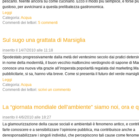
pescarlo. Niente ancora su come cucinarlo. Ecco il modo più semplice, e forse pi
gustoso, per avvicinarsi a questa prelibatezza gastronomica.
Leggi
Categoria:
Acqua
Commenti dei lettori:
5 commenti
Sul sugo una grattata di Marsiglia
inserito il 14/7/2010 alle 11:18
Spodestato progressivamente dalla metà del ventesimo secolo dai pratici detersivi
in nome della modernità, il buon vecchio mattoncino verdognolo di sapone di Mar
conosce una nuova vita grazie all’insperata popolarità regalata dal marketing.M
pubblicitarie, si sa, hanno vita breve. Come si presenta il futuro del verde marsig
Leggi
Categoria:
Acqua
Commenti dei lettori:
scrivi un commento
La “giornata mondiale dell’ambiente” siamo noi, ora e q
inserito il 4/6/2010 alle 18:27
La glamourizzazione della cause sociali e ambientali è fenomeno antico, e contri
farle conoscere e a sensibilizzare l’opinione pubblica, ma contribuisce anche a
deresponsabilizzare i singoli individui, che percepiscono tali cause come fenome