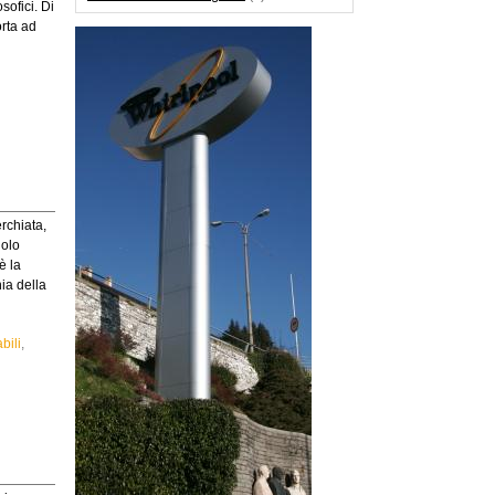
sofici. Di
orta ad
rchiata,
dolo
è la
nia della
bili
,