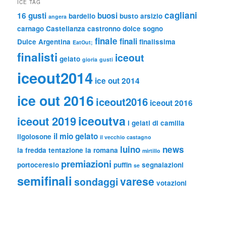
ICE TAG
cagliani
16 gusti
buosi
bardello
busto arsizio
angera
carnago
Castellanza
castronno
dolce sogno
finale
finali
Dulce Argentina
finalissima
EatOut;
finalisti
iceout
gelato
gioria
gusti
iceout2014
ice out 2014
ice out 2016
iceout2016
iceout 2016
iceoutva
iceout 2019
i gelati di camilla
il mio gelato
ilgolosone
il vecchio castagno
luino
news
la fredda tentazione
la romana
mirtillo
premiazioni
portoceresio
puffin
segnalazioni
se
semifinali
varese
sondaggi
votazioni