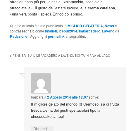
stranieri sono più per i classici: «pistacchio, nocciola e
stracciatella». Il gusto dell’estate invece, è la
crema catalana
,
«una vera bontà» spiega Enrico col sorriso.
Questo articolo è stato pubblicato in
MIGLIOR GELATERIA
,
News
e
contrassegnato come
finalisti
,
iceout2014
,
Imbarcadero
,
Laveno
da
Redazione
. Aggiungi il
permalink
ai segnalibri.
6 PENSIERI SU “
L’IMBARCADERO A LAVENO, BONTÀ IN RIVA AL LAGO
”
barbara
il
2 Agosto 2014 alle 12:07
scrive:
Il migliore gelato del mondo!!!! Cremoso, sa di frutta
fresca…e ha dei gusti spettacolari tipo la
cheesecake ….top!
↓
Rispondi