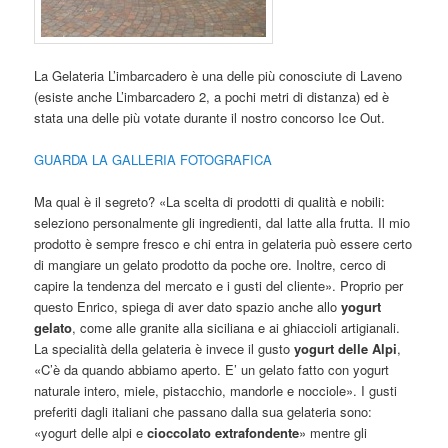
La Gelateria L’imbarcadero è una delle più conosciute di Laveno
(esiste anche L’imbarcadero 2, a pochi metri di distanza) ed è
stata una delle più votate durante il nostro concorso Ice Out.
GUARDA LA GALLERIA FOTOGRAFICA
Ma qual è il segreto? «La scelta di prodotti di qualità e nobili:
seleziono personalmente gli ingredienti, dal latte alla frutta. Il mio
prodotto è sempre fresco e chi entra in gelateria può essere certo
di mangiare un gelato prodotto da poche ore. Inoltre, cerco di
capire la tendenza del mercato e i gusti del cliente». Proprio per
questo Enrico, spiega di aver dato spazio anche allo
yogurt
gelato
, come alle granite alla siciliana e ai ghiaccioli artigianali.
La specialità della gelateria è invece il gusto
yogurt delle Alpi
,
«C’è da quando abbiamo aperto. E’ un gelato fatto con yogurt
naturale intero, miele, pistacchio, mandorle e nocciole». I gusti
preferiti dagli italiani che passano dalla sua gelateria sono:
«yogurt delle alpi e
cioccolato extrafondente
» mentre gli