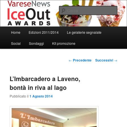
Vai
al
Cerca
contenuto
principale
IceOut Awards
Menu
Home
Edizioni 2011/2014
Le gelaterie segnalate
principale
Social
Sondaggi
Kit promozione
Navigazione
←
Precedente
Successivi
→
articolo
L’Imbarcadero a Laveno,
bontà in riva al lago
Pubblicato il
1 Agosto 2014