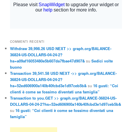
COMMENTI RECENTI
Withdraw 39,998.26 USD NEXT >> graph.org/BALANCE-
36824-US-DOLLARS-04-24-2?
hs=a09af16053480e5b607da7fbae47d907&
su
Sedici volte
buono
Transaction 39,541.58 USD NEXT ->> graph.org/BALANCE-
36824-US-DOLLARS-04-24-2?
hs=52ed606900a140b40fcbd3e1d97ceb5b&
su
16 gusti: “Coi
clienti è come se fossimo diventati una famiglia”
Transaction to you.GET >> graph.org/BALANCE-36824-US-
DOLLARS-04-24-2?hs=52ed606900a140b40fcbd3e1d97ceb5b&
su
16 gusti: “Coi clienti è come se fossimo diventati una
famiglia”