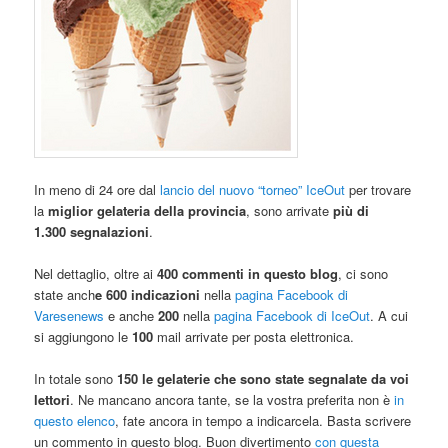
In meno di 24 ore dal
lancio del nuovo “torneo” IceOut
per trovare
la
miglior gelateria della provincia
, sono arrivate
più di
1.300 segnalazioni
.
Nel dettaglio, oltre ai
400 commenti in questo blog
, ci sono
state anch
e 600 indicazioni
nella
pagina Facebook di
Varesenews
e anche
200
nella
pagina Facebook di IceOut
. A cui
si aggiungono le
100
mail arrivate per posta elettronica.
In totale sono
150 le gelaterie che sono state segnalate da voi
lettori
. Ne mancano ancora tante, se la vostra preferita non è
in
questo elenco
, fate ancora in tempo a indicarcela. Basta scrivere
un commento in questo blog. Buon divertimento
con questa