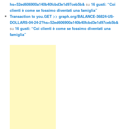
hs=52ed606900a140b40fcbd3e1d97ceb5b&
su
16 gusti: “Coi
clienti è come se fossimo diventati una famiglia”
Transaction to you.GET >> graph.org/BALANCE-36824-US-
DOLLARS-04-24-2?hs=52ed606900a140b40fcbd3e1d97ceb5b&
su
16 gusti: “Coi clienti è come se fossimo diventati una
famiglia”