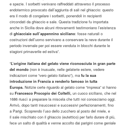
e spezie. I sorbetti venivano raffreddati attraverso il processo
endotermico provocato dall’aggiunta di sali nel ghiaccio: questo
era il modo di congelare i sorbetti, ponendoli in recipienti
circondati da ghiaccio e sale. Questa tradizione fu importata
anche in Sicilia dove alcuni ritrovamenti testimoniano l’esistenza
di
ghiacciaie sull’appennino siciliano
: fosse naturali o
costruzioni dell’uomo servivano a conservare la neve durante il
periodo invernale per poi essere venduta in blocchi durante le
stagioni primaverile ed estiva”.
“
L’origine italiana del gelato viene riconosciuta in gran parte
del mondo
(non è inusuale, nelle gelaterie estere, vedere
indicazioni come “vero gelato italiano”), ma
fu la sua
introduzione in Francia a renderlo famoso in tutta
Europa.
Notizie certe riguardo al gelato come “impresa” si hanno
su
Francesco Procopio dei Coltelli,
un cuoco siciliano, che nel
1686 riuscì a preparare la miscela che tutti noi conosciamo oggi.
Arrivò, dopo tanti insuccessi e successivi perfezionamenti, fino
a Parigi. Scoprendo l’uso dello zucchero al posto del miele, e
il sale mischiato con il ghiaccio (eutettico) per farlo durare di più,
fece un salto di qualità e venne accolto dai parigini come geniale