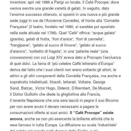
inventore: aprì nel 1686 a Parigi un locale, il Café Procope, dove
veniva servita una grande varietà di gelati. In seguito, dato
l’enorme successo ottenuto, si spostò in una nuova e più grande
sede (oggi in rue de l’Ancienne Comédie), di fronte alla “Comédie
Française” (il teatro, fondato nel 1680, si sarebbe poi spostato
nella sede attuale nel 1799). Quel “Café” offriva: “acque gelate”
(granite), gelati di frutta, “fiori d’anice”, “fiori di cannella”,
“frangipane”, “gelato al succo di limone”, “gelato al succo
d’arancio”, “sorbetto di fragola”, in una “patente reale” (una
concessione) con cui Luigi XIV aveva dato a Procopio l’esclusiva
di quei dolci. La fama di “più celebre Caffè letterario d’Europa”
deriva dal fatto che i suoi clienti non erano soltanto gli attori, le
attrici e gli altri componenti della Comédie Française, ma anche e
soprattutto intellettuali, filosofi, letterati, Voltaire, George
Sand, Balzac, Victor Hugo, Diderot, D’Alembert, De Musset,
il Dottor Guillotin che diede la ghigliottina alla Francia,
il tenente Napoleone che una sera lasciò in pegno il suo Bicorno
per non avere avuto il denaro necessario a pagare le
consumazioni offerte ai suoi amici.
Il “Café Procope” esiste
ancora
, anche se non più esercente la brillante attività che lo
rese famoso in tutta Europa. La diffusione su scala “industriale”
del gelato nel mondo partì dunque dalla Sicilia, e più