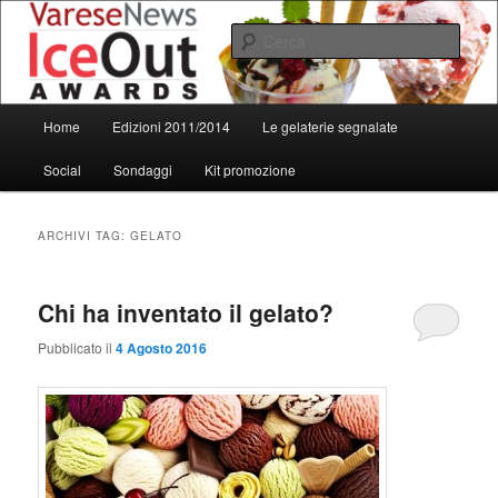
Vai
Vai
al
al
Cerca
contenuto
contenuto
principale
secondario
IceOut Awards
Menu
Home
Edizioni 2011/2014
Le gelaterie segnalate
principale
Social
Sondaggi
Kit promozione
ARCHIVI TAG:
GELATO
Chi ha inventato il gelato?
Pubblicato il
4 Agosto 2016