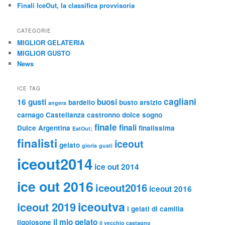
Finali IceOut, la classifica provvisoria
CATEGORIE
MIGLIOR GELATERIA
MIGLIOR GUSTO
News
ICE TAG
cagliani
16 gusti
buosi
bardello
busto arsizio
angera
carnago
Castellanza
castronno
dolce sogno
finale
finali
Dulce Argentina
finalissima
EatOut;
finalisti
iceout
gelato
gioria
gusti
iceout2014
ice out 2014
ice out 2016
iceout2016
iceout 2016
iceoutva
iceout 2019
i gelati di camilla
il mio gelato
ilgolosone
il vecchio castagno