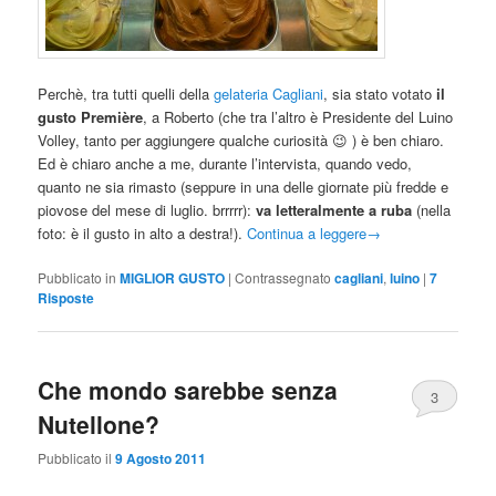
Perchè, tra tutti quelli della
gelateria Cagliani
, sia stato votato
il
gusto Première
, a Roberto (che tra l’altro è Presidente del Luino
Volley, tanto per aggiungere qualche curiosità 😉 ) è ben chiaro.
Ed è chiaro anche a me, durante l’intervista, quando vedo,
quanto ne sia rimasto (seppure in una delle giornate più fredde e
piovose del mese di luglio. brrrrr):
va letteralmente a ruba
(nella
foto: è il gusto in alto a destra!).
Continua a leggere
→
Pubblicato in
MIGLIOR GUSTO
|
Contrassegnato
cagliani
,
luino
|
7
Risposte
Che mondo sarebbe senza
3
Nutellone?
Pubblicato il
9 Agosto 2011