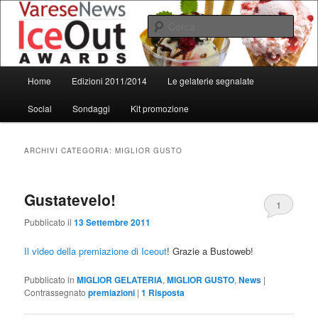
Vai
Vai
al
al
Cerca
contenuto
contenuto
principale
secondario
IceOut Awards
Menu
Home
Edizioni 2011/2014
Le gelaterie segnalate
principale
Social
Sondaggi
Kit promozione
ARCHIVI CATEGORIA:
MIGLIOR GUSTO
Gustatevelo!
1
Pubblicato il
13 Settembre 2011
Il video della premiazione di Iceout
! Grazie a Bustoweb!
Pubblicato in
MIGLIOR GELATERIA
,
MIGLIOR GUSTO
,
News
|
Contrassegnato
premiazioni
|
1
Risposta