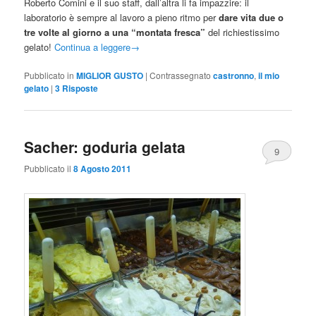
Roberto Comini e il suo staff, dall’altra li fa impazzire: il
laboratorio è sempre al lavoro a pieno ritmo per
dare vita due o
tre volte al giorno a una “montata fresca”
del richiestissimo
gelato!
Continua a leggere
→
Pubblicato in
MIGLIOR GUSTO
|
Contrassegnato
castronno
,
il mio
gelato
|
3
Risposte
Sacher: goduria gelata
9
Pubblicato il
8 Agosto 2011