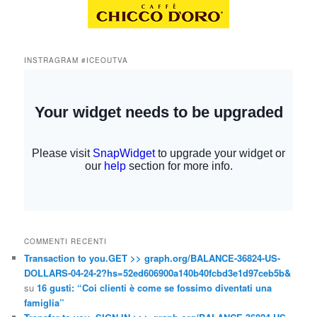
INSTRAGRAM #ICEOUTVA
COMMENTI RECENTI
Transaction to you.GET >> graph.org/BALANCE-36824-US-
DOLLARS-04-24-2?hs=52ed606900a140b40fcbd3e1d97ceb5b&
su
16 gusti: “Coi clienti è come se fossimo diventati una
famiglia”