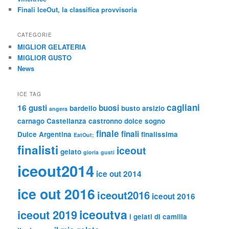
Finali IceOut, la classifica provvisoria
CATEGORIE
MIGLIOR GELATERIA
MIGLIOR GUSTO
News
ICE TAG
cagliani
16 gusti
buosi
bardello
busto arsizio
angera
carnago
Castellanza
castronno
dolce sogno
finale
finali
Dulce Argentina
finalissima
EatOut;
finalisti
iceout
gelato
gioria
gusti
iceout2014
ice out 2014
ice out 2016
iceout2016
iceout 2016
iceoutva
iceout 2019
i gelati di camilla