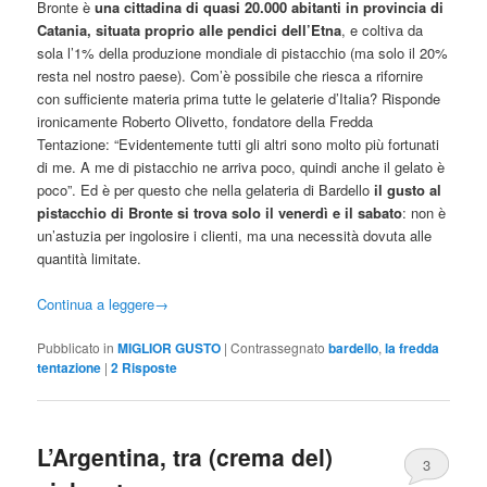
Bronte è
una cittadina di quasi 20.000 abitanti in provincia di
Catania, situata proprio alle pendici dell’Etna
, e coltiva da
sola l’1% della produzione mondiale di pistacchio (ma solo il 20%
resta nel nostro paese). Com’è possibile che riesca a rifornire
con sufficiente materia prima tutte le gelaterie d’Italia? Risponde
ironicamente Roberto Olivetto, fondatore della Fredda
Tentazione: “Evidentemente tutti gli altri sono molto più fortunati
di me. A me di pistacchio ne arriva poco, quindi anche il gelato è
poco”. Ed è per questo che nella gelateria di Bardello
il gusto al
pistacchio di Bronte si trova solo il venerdì e il sabato
: non è
un’astuzia per ingolosire i clienti, ma una necessità dovuta alle
quantità limitate.
Continua a leggere
→
Pubblicato in
MIGLIOR GUSTO
|
Contrassegnato
bardello
,
la fredda
tentazione
|
2
Risposte
L’Argentina, tra (crema del)
3