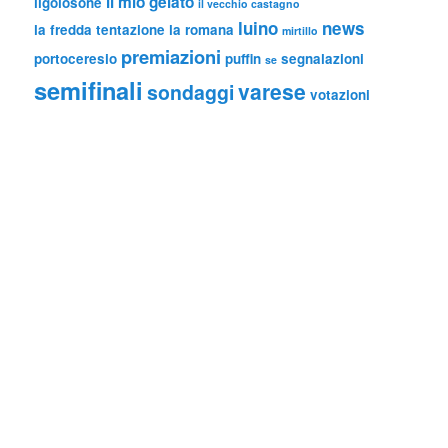
il mio gelato
ilgolosone
il vecchio castagno
luino
news
la fredda tentazione
la romana
mirtillo
premiazioni
portoceresio
puffin
segnalazioni
se
semifinali
varese
sondaggi
votazioni