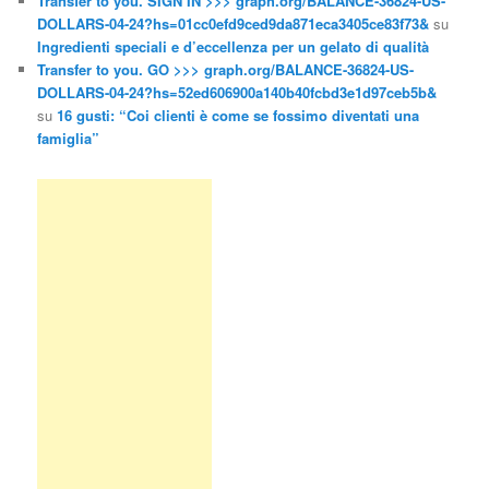
Transfer to you. SIGN IN >>> graph.org/BALANCE-36824-US-
DOLLARS-04-24?hs=01cc0efd9ced9da871eca3405ce83f73&
su
Ingredienti speciali e d’eccellenza per un gelato di qualità
Transfer to you. GO >>> graph.org/BALANCE-36824-US-
DOLLARS-04-24?hs=52ed606900a140b40fcbd3e1d97ceb5b&
su
16 gusti: “Coi clienti è come se fossimo diventati una
famiglia”