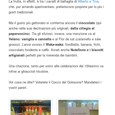
La frutta, in effetti, è tra i cavalli di battaglia di
Alberto e Tina
,
che, pur amando sperimentare, preferiscono proporre per lo più i
gusti tradizionali.
Ma il gusto più gettonato si conferma ancora il
cioccolato
(qui
anche nelle sue declinazioni più originali,
dalla ciliegia al
peperoncino
). Tra gli sfiziosi, invece, una menzione va al
Veleno: vaniglia e cannella
e al Flor de sal (caramello e sale
grosso). L’anno scorso il
Waka-waka
: fiordilatte, banana, fichi,
cioccolato fondente e caffè. Amati anche
Nutellone e i biscotti
artigianali
perfetti per la merenda dei bambini.
Una citazione, tanto per unirci alle celebrazioni del 150esimo va
infine ai ghiaccioli tricolore.
Voi cosa ne dite? Voterete il Cocco del Golosone? Mandateci i
vostri pareri.