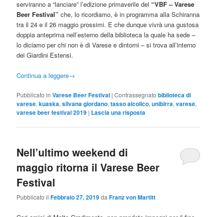
serviranno a “lanciare” l’edizione primaverile del
“VBF – Varese
Beer Festival”
che, lo ricordiamo, è in programma alla Schiranna
tra il 24 e il 26 maggio prossimi. E che dunque vivrà una gustosa
doppia anteprima nell’esterno della biblioteca la quale ha sede –
lo diciamo per chi non è di Varese e dintorni – si trova all’interno
dei Giardini Estensi.
Continua a leggere
→
Pubblicato in
Varese Beer Festival
|
Contrassegnato
biblioteca di
varese
,
kuaska
,
silvana giordano
,
tasso alcolico
,
unibirra
,
varese
,
varese beer festival 2019
|
Lascia una risposta
Nell’ultimo weekend di
maggio ritorna il Varese Beer
Festival
Pubblicato il
Febbraio 27, 2019
da
Franz von Martitt