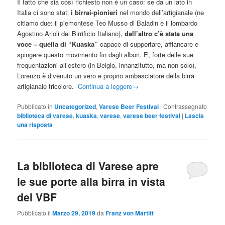
Il fatto che sia così richiesto non è un caso: se da un lato in
Italia ci sono stati
i birrai-pionieri
nel mondo dell’artigianale (ne
citiamo due: il piemontese Teo Musso di Baladin e il lombardo
Agostino Arioli del Birrificio Italiano),
dall’altro c’è stata una
voce – quella di “Kuaska”
capace di supportare, affiancare e
spingere questo movimento fin dagli albori. E, forte delle sue
frequentazioni all’estero (in Belgio, innanzitutto, ma non solo),
Lorenzo è divenuto un vero e proprio ambasciatore della birra
artigianale tricolore.
Continua a leggere
→
Pubblicato in
Uncategorized
,
Varese Beer Festival
|
Contrassegnato
biblioteca di varese
,
kuaska
,
varese
,
varese beer festival
|
Lascia
una risposta
La biblioteca di Varese apre
le sue porte alla birra in vista
del VBF
Pubblicato il
Marzo 29, 2019
da
Franz von Martitt