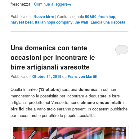
freschezza.
Continua a leggere
→
Pubblicato in
Nuove birre
|
Contrassegnato
50&50
,
fresh hop
,
harvest beer
,
italian hops company
,
the wall
|
Lascia una risposta
Una domenica con tante
occasioni per incontrare le
birre artigianali varesotte
Pubblicato il
Ottobre 11, 2019
da
Franz von Martitt
Quella in arrivo
(13 ottobre)
sarà una
domenica
in cui non
mancheranno le possibilità per incontrare e degustare le birre
artigianali prodotte nel Varesotto: sono
almeno cinque infatti i
birrifici
che a vario titolo saranno presenti in occasioni pubbliche
per raccontarsi e per offrire le proprie specialità.