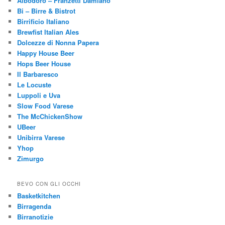
Albodoro – Franzetti Damiano
Bi – Birre & Bistrot
Birrificio Italiano
Brewfist Italian Ales
Dolcezze di Nonna Papera
Happy House Beer
Hops Beer House
Il Barbaresco
Le Locuste
Luppoli e Uva
Slow Food Varese
The McChickenShow
UBeer
Unibirra Varese
Yhop
Zimurgo
BEVO CON GLI OCCHI
Basketkitchen
Birragenda
Birranotizie