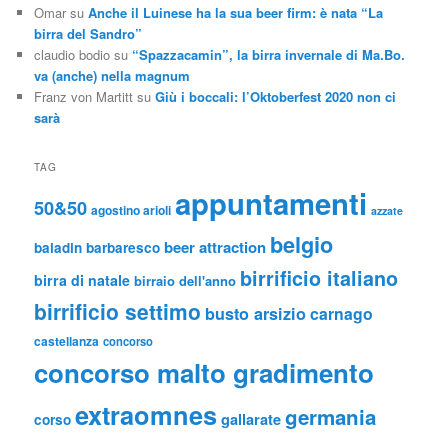
Omar
su
Anche il Luinese ha la sua beer firm: è nata “La
birra del Sandro”
claudio bodio
su
“Spazzacamin”, la birra invernale di Ma.Bo.
va (anche) nella magnum
Franz von Martitt
su
Giù i boccali: l’Oktoberfest 2020 non ci
sarà
TAG
appuntamenti
50&50
agostino arioli
azzate
belgio
beer attraction
baladin
barbaresco
birrificio italiano
birra di natale
birraio dell'anno
birrificio settimo
busto arsizio
carnago
castellanza
concorso
concorso malto gradimento
extraomnes
germania
gallarate
corso