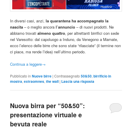
In diversi casi, anzi,
la quarantena ha accompagnato la
nascita
– o meglio ancora
l’annuncio
– di nuovi prodotti. Ne
abbiamo trovati
almeno quattro
, per altrettanti birrifici con sede
nel Varesotto: dal capoluogo a Induno, da Venegono a Marnate,
ecco l’elenco delle birre che sono state “rilasciate” (il termine non
ci piace, ma rende l’idea) nell’ultimo periodo.
Continua a leggere
→
Pubblicato in
Nuove birre
|
Contrassegnato
50&50
,
birrificio in
mostra
,
extraomnes
,
the wall
|
Lascia una risposta
Nuova birra per “50&50”:
presentazione virtuale e
bevuta reale