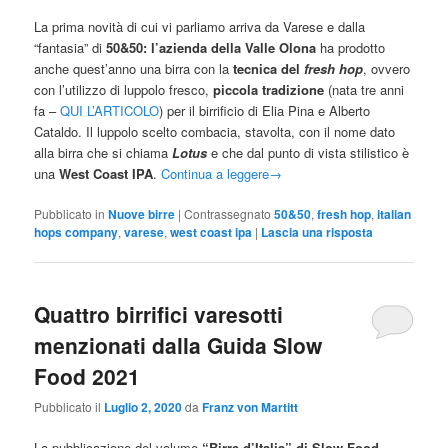
La prima novità di cui vi parliamo arriva da Varese e dalla
“fantasia” di
50&50: l’azienda della Valle Olona
ha prodotto
anche quest’anno una birra con la
tecnica del
fresh hop
, ovvero
con l’utilizzo di luppolo fresco,
piccola tradizione
(nata tre anni
fa –
QUI L’ARTICOLO
) per il birrificio di Elia Pina e Alberto
Cataldo. Il luppolo scelto combacia, stavolta, con il nome dato
alla birra che si chiama
Lotus
e che dal punto di vista stilistico è
una
West Coast IPA
.
Continua a leggere
→
Pubblicato in
Nuove birre
|
Contrassegnato
50&50
,
fresh hop
,
italian
hops company
,
varese
,
west coast ipa
|
Lascia una risposta
Quattro birrifici varesotti
menzionati dalla Guida Slow
Food 2021
Pubblicato il
Luglio 2, 2020
da
Franz von Martitt
La pubblicazione del volume
“Birre d’Italia” di Slow Food