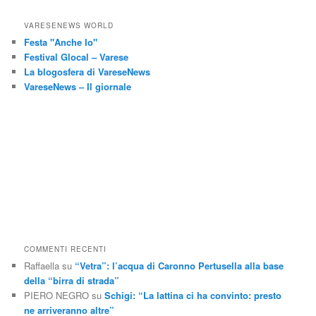
VARESENEWS WORLD
Festa "Anche Io"
Festival Glocal – Varese
La blogosfera di VareseNews
VareseNews – Il giornale
COMMENTI RECENTI
Raffaella
su
“Vetra”: l’acqua di Caronno Pertusella alla base
della “birra di strada”
PIERO NEGRO
su
Schigi: “La lattina ci ha convinto: presto
ne arriveranno altre”