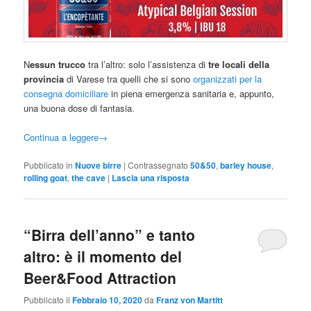
N
essun trucco
tra l’altro: solo l’assistenza di
tre locali della
provincia
di Varese tra quelli che si sono
organizzati per la
consegna domiciliare
in piena emergenza sanitaria e, appunto,
una buona dose di fantasia.
Continua a leggere
→
Pubblicato in
Nuove birre
|
Contrassegnato
50&50
,
barley house
,
rolling goat
,
the cave
|
Lascia una risposta
“Birra dell’anno” e tanto
altro: è il momento del
Beer&Food Attraction
Pubblicato il
Febbraio 10, 2020
da
Franz von Martitt