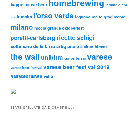
homebrewing
happy house beer
induno olona
l'orso verde
kuaska
legnano
malto gradimento
ipa
milano
nicola grande
oktoberfest
ricette
schigi
poretti-carlsberg
settimana della birra artigianale
siebter himmel
the wall
varese
unibirra
unionbirrai
varese beer festival 2018
varese beer festival
varesenews
vetra
BIRRE SPILLATE DA DICEMBRE 2011