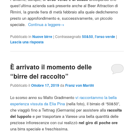
quest’ultima azienda sarà presente anche al Beer Attraction di
Rimini, la grande fiera di metà febbraio alla quale dedicheremo
presto un approfondimento e, successivamente, un piccolo
speciale.
Continua a leggere
→
Pubblicato in
Nuove birre
|
Contrassegnato
50&50
,
l'orso verde
|
Lascia una risposta
È arrivato il momento delle
“birre del raccolto”
Pubblicato il
Ottobre 17, 2019
da
Franz von Martitt
Lo scorso anno su Malto Gradimento
vi raccontammo la bella
esperienza vissuta da Elia Pina
(nella foto), il birraio di “50&50”,
che viaggiò fino a Tettnag (Germania) per assistere alla
raccolta
del luppolo
e per trasportare a Varese una bella quantità delle
preziose infiorescenze con cui realizzò
nel giro di poche ore
una birra speciale e freschissima.