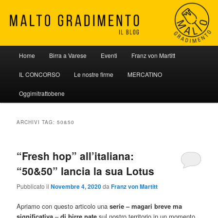
Vai
Vai
al
al
contenuto
contenuto
principale
secondario
Malto Gradimento
Menu
Home
Birra a Varese
Eventi
Franz von Martitt
principale
IL CONCORSO
Le nostre firme
MERCATINO
Oggimitrattobene
ARCHIVI TAG:
50&50
“Fresh hop” all’italiana:
“50&50” lancia la sua Lotus
Pubblicato il
Novembre 4, 2020
da
Franz von Martitt
Apriamo con questo articolo una
serie – magari breve ma
significativa
–
di birre nate
sul nostro territorio in un momento