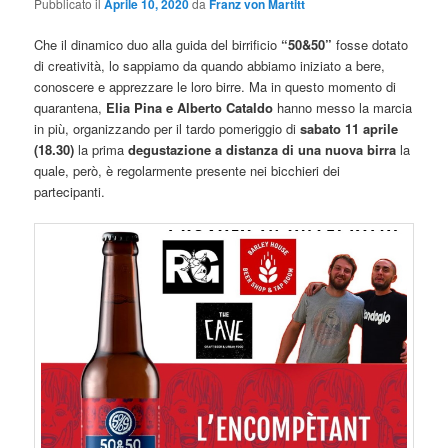
Pubblicato il
Aprile 10, 2020
da
Franz von Martitt
Che il dinamico duo alla guida del birrificio
“50&50”
fosse dotato
di creatività, lo sappiamo da quando abbiamo iniziato a bere,
conoscere e apprezzare le loro birre. Ma in questo momento di
quarantena,
Elia Pina e Alberto Cataldo
hanno messo la marcia
in più, organizzando per il tardo pomeriggio di
sabato 11 aprile
(18.30)
la prima
degustazione a distanza di una nuova birra
la
quale, però, è regolarmente presente nei bicchieri dei
partecipanti.