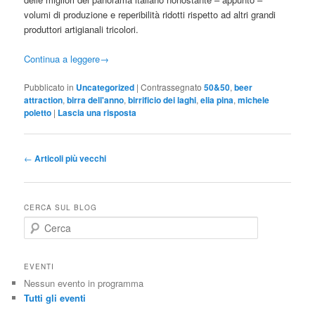
volumi di produzione e reperibilità ridotti rispetto ad altri grandi
produttori artigianali tricolori.
Continua a leggere
→
Pubblicato in
Uncategorized
|
Contrassegnato
50&50
,
beer
attraction
,
birra dell'anno
,
birrificio dei laghi
,
elia pina
,
michele
poletto
|
Lascia una risposta
Navigazione
←
Articoli più vecchi
articolo
CERCA SUL BLOG
C
e
r
c
EVENTI
a
Nessun evento in programma
Tutti gli eventi