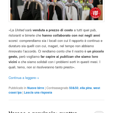
«La
United
sarà
venduta a prezzo di costo
a tutti quei pub,
ristoranti e birrerie che
hanno collaborato con noi negli anni
scorsi: comprendiamo sia i locali con cui il rapporto è continuo e
duraturo sia quelli con cui, magari, nel tempo non abbiamo
rinnovato l’accordo. Ci rendiamo conto che il nostro è
un piccolo
gesto,
però vogliamo
far capire ai
publican
che siamo loro
vicini
e che siamo solidali con i problemi sorti in questi mesi. I
quali, temo, non si risolveranno tanto presto».
Continua a leggere
→
Pubblicato in
Nuove birre
|
Contrassegnato
50&50
,
elia pina
,
west
coast ipa
|
Lascia una risposta