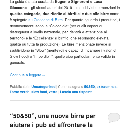
La guida è stata curata da
Eugenio Signoroni e Luca
Giaccone
– gli stessi autori del 2019 – e suddivide le menzioni in
quattro categorie, due riferite ai birrifici e due alle birre
come
è spiegato
su Cronache di Birra
. Per quanto riguarda i produttori, i
riconoscimenti sono le “Chiocciole” (per quelli capaci di
distinguersi a livello nazionale, per identità e attenzione al
territorio) e le “Eccellenze” (i birrifici che esprimono elevata
qualità su tutta la produzione). Le birre menzionate invece si
suddividono in “Slow” (meritevoli e capaci di incarnare i valori di
Slow Food) e “Imperdibili”, quelle cioè particolarmente valide in
generale.
Continua a leggere
→
Pubblicato in
Uncategorized
|
Contrassegnato
50&50
,
extraomnes
,
l'orso verde
,
slow food
,
vetra
|
Lascia una risposta
“50&50”, una nuova birra per
aiutare i pub ad affrontare la