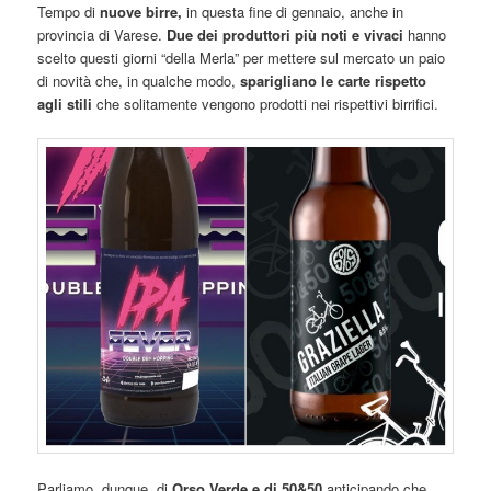
Tempo di
nuove birre,
in questa fine di gennaio, anche in
provincia di Varese.
Due dei produttori più noti e vivaci
hanno
scelto questi giorni “della Merla” per mettere sul mercato un paio
di novità che, in qualche modo,
sparigliano le carte rispetto
agli stili
che solitamente vengono prodotti nei rispettivi birrifici.
Parliamo, dunque, di
Orso Verde e di 50&50
anticipando che