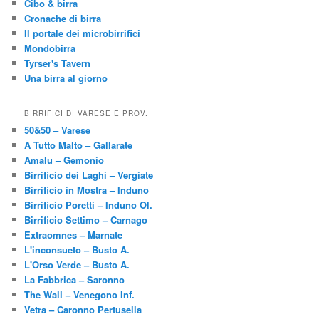
Cibo & birra
Cronache di birra
Il portale dei microbirrifici
Mondobirra
Tyrser's Tavern
Una birra al giorno
BIRRIFICI DI VARESE E PROV.
50&50 – Varese
A Tutto Malto – Gallarate
Amalu – Gemonio
Birrificio dei Laghi – Vergiate
Birrificio in Mostra – Induno
Birrificio Poretti – Induno Ol.
Birrificio Settimo – Carnago
Extraomnes – Marnate
L'inconsueto – Busto A.
L'Orso Verde – Busto A.
La Fabbrica – Saronno
The Wall – Venegono Inf.
Vetra – Caronno Pertusella