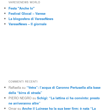
VARESENEWS WORLD
Festa "Anche Io"
Festival Glocal – Varese
La blogosfera di VareseNews
VareseNews – Il giornale
COMMENTI RECENTI
Raffaella
su
“Vetra”: l’acqua di Caronno Pertusella alla base
della “birra di strada”
PIERO NEGRO
su
Schigi: “La lattina ci ha convinto: presto
ne arriveranno altre”
Omar
su
Anche il Luinese ha la sua beer firm: è nata “La