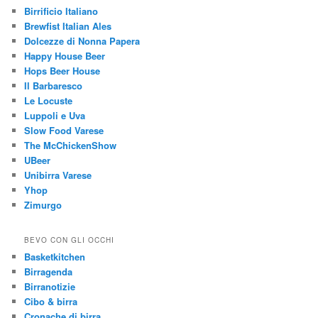
Birrificio Italiano
Brewfist Italian Ales
Dolcezze di Nonna Papera
Happy House Beer
Hops Beer House
Il Barbaresco
Le Locuste
Luppoli e Uva
Slow Food Varese
The McChickenShow
UBeer
Unibirra Varese
Yhop
Zimurgo
BEVO CON GLI OCCHI
Basketkitchen
Birragenda
Birranotizie
Cibo & birra
Cronache di birra