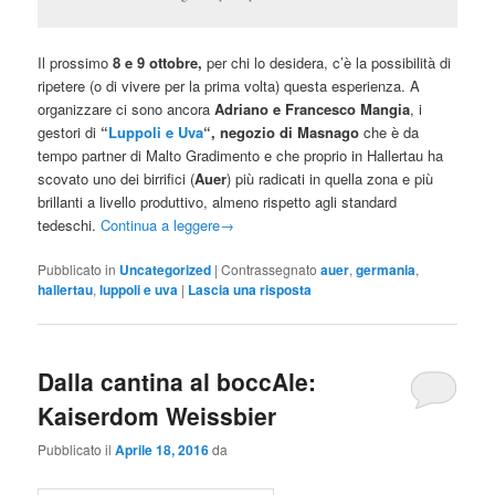
Il prossimo
8 e 9 ottobre,
per chi lo desidera, c’è la possibilità di
ripetere (o di vivere per la prima volta) questa esperienza. A
organizzare ci sono ancora
Adriano e Francesco Mangia
, i
gestori di
“
Luppoli e Uva
“, negozio di Masnago
che è da
tempo partner di Malto Gradimento e che proprio in Hallertau ha
scovato uno dei birrifici (
Auer
) più radicati in quella zona e più
brillanti a livello produttivo, almeno rispetto agli standard
tedeschi.
Continua a leggere
→
Pubblicato in
Uncategorized
|
Contrassegnato
auer
,
germania
,
hallertau
,
luppoli e uva
|
Lascia una risposta
Dalla cantina al boccAle:
Kaiserdom Weissbier
Pubblicato il
Aprile 18, 2016
da