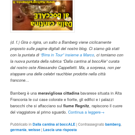
(d. f.) Gira o rigira, un salto a Bamberg viene ciclicamente
proposto sulle pagine digitali del nostro blog. Ci siamo già stati
con la puntata di
“Birra in Tour” insieme a Marco
, ci torniamo con
la nuova puntata della rubrica “Dalla cantina al boccAle” curata
dal nostro oste Alessandro Cappelletti. Ma, a sorpresa, non per
stappare una delle celebri
rauchbier
prodotte nella città
francone…
Bamberg è una
meravigliosa cittadina
bavarese situata in Alta
Franconia le cui case colorate e fiorite, gli edifici e i palazzi
barocchi che si affacciano sul
fiume Regnitz
, rapiscono il cuore
del viaggiatore al primo sguardo.
Continua a leggere
→
Pubblicato in
Dalla cantina al boccALE
|
Contrassegnato
bamberg
,
germania
,
weisse
|
Lascia una risposta