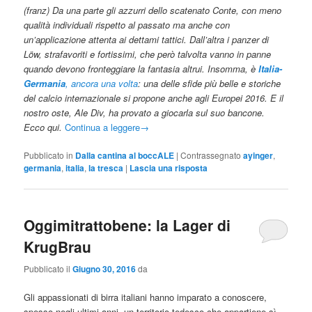
(franz) Da una parte gli azzurri dello scatenato Conte, con meno
qualità individuali rispetto al passato ma anche con
un’applicazione attenta ai dettami tattici. Dall’altra i panzer di
Löw, strafavoriti e fortissimi, che però talvolta vanno in panne
quando devono fronteggiare la fantasia altrui. Insomma, è
Italia-
Germania
, ancora una volta
: una delle sfide più belle e storiche
del calcio internazionale si propone anche agli Europei 2016. E il
nostro oste, Ale Div, ha provato a giocarla sul suo bancone.
Ecco qui.
Continua a leggere
→
Pubblicato in
Dalla cantina al boccALE
|
Contrassegnato
ayinger
,
germania
,
italia
,
la tresca
|
Lascia una risposta
Oggimitrattobene: la Lager di
KrugBrau
Pubblicato il
Giugno 30, 2016
da
Gli appassionati di birra italiani hanno imparato a conoscere,
spesso negli ultimi anni, un territorio tedesco che appartiene sì