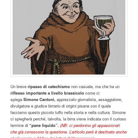
Un breve
ripasso di catechismo
non casuale, ma che ha un
riflesso importante a livello brassicolo
come ci
spiega
Simone Cantoni,
apprezzato giornalista, assaggiatore,
divulgatore e giudice birrario di origini pisane con il quale
facciamo questo piccolo tuffo nella storia e nella cultura. Simone
ci spiegherà perché, talvolta, la birra viene indicata con il curioso
termine di
“pane liquido”.
(NB: ci perdonino gli appassionati
che già conoscono la questione. L’articolo però è destinato anche