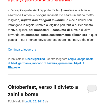
al più ampio pubblico dei lettori di Varesenews)
«Per capire quale sia il rapporto tra la Quaresima e le birre –
esordisce Cantoni – bisogna innanzitutto citare un antico motto
religioso,
liquida non frangunt ieiunium
, e cioé “i liquidi non
infrangono le regole relative al digiuno penitenziale. Per questo
motivo, quindi,
nei monasteri il consumo di birra
e di altre
bevande era
ammesso come sostentamento alimentare
in quei
periodi in cui i monaci dovevano osservare l’astinenza dal cibo».
Continua a leggere
→
Pubblicato in
Uncategorized
|
Contrassegnato
belgio
,
doppelbock
,
dubbel
,
germania
,
monaco di baviera
,
quaresima
,
tripel
|
2
Risposte
Oktoberfest, verso il divieto a
zaini e borse
Pubblicato il
Luglio 26, 2016
da