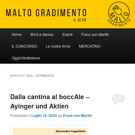
Vai
Vai
al
al
contenuto
contenuto
principale
secondario
Malto Gradimento
Menu
Home
Birra a Varese
Eventi
Franz von Martitt
principale
IL CONCORSO
Le nostre firme
MERCATINO
Oggimitrattobene
ARCHIVI TAG:
GERMANIA
Dalla cantina al boccAle –
Ayinger und Aktien
Pubblicato il
Luglio 18, 2020
da
Franz von Martitt