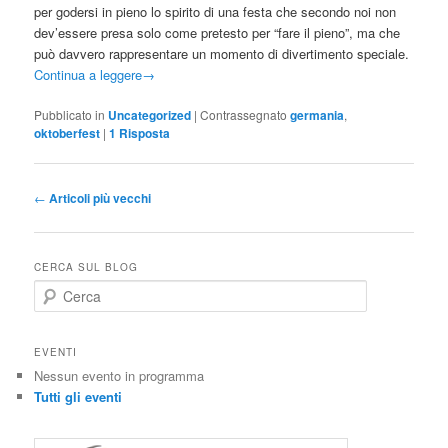
per godersi in pieno lo spirito di una festa che secondo noi non
dev’essere presa solo come pretesto per “fare il pieno”, ma che
può davvero rappresentare un momento di divertimento speciale.
Continua a leggere
→
Pubblicato in
Uncategorized
|
Contrassegnato
germania
,
oktoberfest
|
1
Risposta
Navigazione
←
Articoli più vecchi
articolo
CERCA SUL BLOG
C
e
r
c
EVENTI
a
Nessun evento in programma
Tutti gli eventi