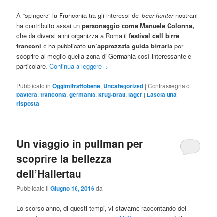
A “spingere” la Franconia tra gli interessi dei
beer hunter
nostrani
ha contribuito assai un
personaggio come Manuele Colonna,
che da diversi anni organizza a Roma il
festival dell birre
franconi
e ha pubblicato
un’apprezzata guida birraria
per
scoprire al meglio quella zona di Germania così interessante e
particolare.
Continua a leggere
→
Pubblicato in
Oggimitrattobene
,
Uncategorized
|
Contrassegnato
baviera
,
franconia
,
germania
,
krug-brau
,
lager
|
Lascia una
risposta
Un viaggio in pullman per
scoprire la bellezza
dell’Hallertau
Pubblicato il
Giugno 16, 2016
da
Lo scorso anno, di questi tempi, vi stavamo raccontando del