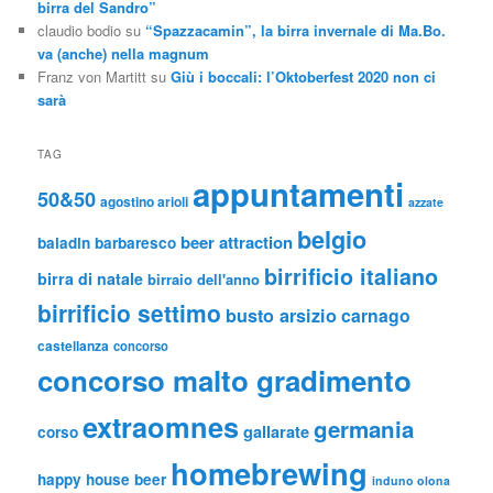
birra del Sandro”
claudio bodio
su
“Spazzacamin”, la birra invernale di Ma.Bo.
va (anche) nella magnum
Franz von Martitt
su
Giù i boccali: l’Oktoberfest 2020 non ci
sarà
TAG
appuntamenti
50&50
agostino arioli
azzate
belgio
beer attraction
baladin
barbaresco
birrificio italiano
birra di natale
birraio dell'anno
birrificio settimo
busto arsizio
carnago
castellanza
concorso
concorso malto gradimento
extraomnes
germania
gallarate
corso
homebrewing
happy house beer
induno olona