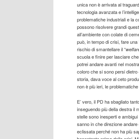
unica non è arrivata al traguard
tecnologia avanzata e l’intellig
problematiche industriali e la 
possono risolvere grandi quest
all’ambiente con colate di ceme
può, in tempo di crisi, fare una 
rischio di smantellare il “
welfar
scuola e finire per lasciare ch
potrei andare avanti nel mostra
coloro che si sono persi dietro
storia, dava voce al ceto produ
non è più ieri, le problematiche 
E’ vero, il PD ha sbagliato tan
inseguendo più della destra il m
stelle sono inesperti e ambigui
sanno in che direzione andare c
eclissata perché non ha più sa
benestante prima della crisi.