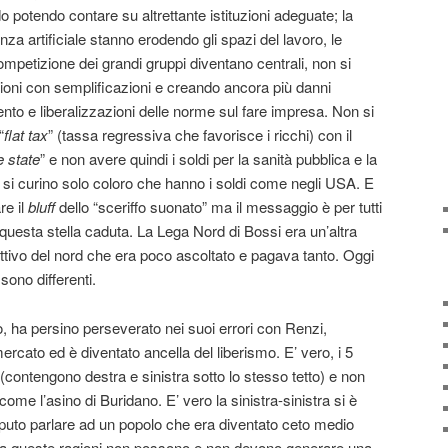
o potendo contare su altrettante istituzioni adeguate; la
enza artificiale stanno erodendo gli spazi del lavoro, le
competizione dei grandi gruppi diventano centrali, non si
ioni con semplificazioni e creando ancora più danni
nto e liberalizzazioni delle norme sul fare impresa. Non si
“
flat tax
” (tassa regressiva che favorisce i ricchi) con il
e state
” e non avere quindi i soldi per la sanità pubblica e la
e si curino solo coloro che hanno i soldi come negli USA. E
re il
bluff
dello “sceriffo suonato” ma il messaggio è per tutti
 questa stella caduta. La Lega Nord di Bossi era un’altra
ttivo del nord che era poco ascoltato e pagava tanto. Oggi
sono differenti.
to, ha persino perseverato nei suoi errori con Renzi,
ercato ed è diventato ancella del liberismo. E’ vero, i 5
 (contengono destra e sinistra sotto lo stesso tetto) e non
ome l’asino di Buridano. E’ vero la sinistra-sinistra si è
puto parlare ad un popolo che era diventato ceto medio
 Ma queste ragioni non possono e non devono generare una