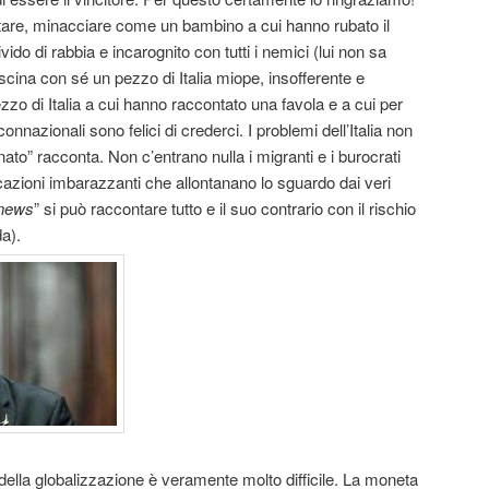
itare, minacciare come un bambino a cui hanno rubato il
livido di rabbia e incarognito con tutti i nemici (lui non sa
ascina con sé un pezzo di Italia miope, insofferente e
ezzo di Italia a cui hanno raccontato una favola e a cui per
onnazionali sono felici di crederci. I problemi dell’Italia non
nato” racconta. Non c’entrano nulla i migranti e i burocrati
azioni imbarazzanti che allontanano lo sguardo dai veri
-news
” si può raccontare tutto e il suo contrario con il rischio
a).
lla globalizzazione è veramente molto difficile. La moneta