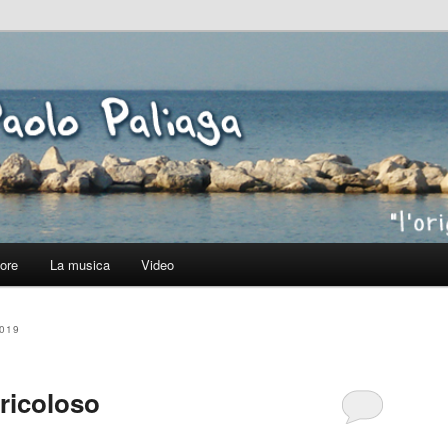
lo Paliaga
tore
La musica
Video
019
ricoloso