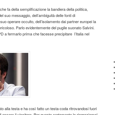
he fa della semplificazione la bandiera della politica,
 del suo messaggio, dell’ambiguità delle fonti di
 suo operare occulto, dell’isolamento dai partner europei la
ericoloso. Parlo evidentemente del pugile suonato Salvini.
 PD a fermarlo prima che facesse precipitare l’Italia nel
o alla testa e ha così fatto un testa-coda ritrovandosi fuori
di essere il vincitore. Per questo certamente lo ringraziamo!