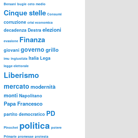
Bersani
bugie
ceto medio
Cinque stelle
Consumi
corruzione
crisi economica
elezioni
decadenza
Destra
Finanza
evasione
governo
grillo
giovani
Italia
Lega
imu
ingiustizia
legge elettorale
Liberismo
mercato
modernità
monti
Napolitano
Papa Francesco
PD
partito democratico
politica
Pinochet
potere
Primarie
promesse
protesta