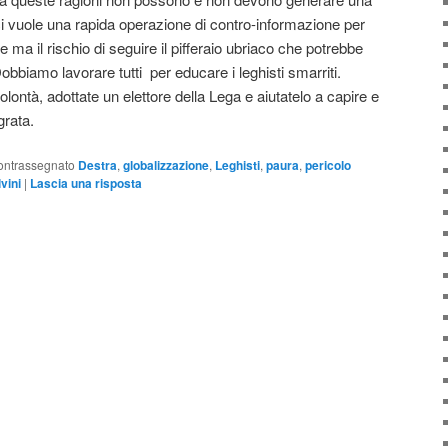
ci vuole una rapida operazione di contro-informazione per
 ma il rischio di seguire il pifferaio ubriaco che potrebbe
obbiamo lavorare tutti per educare i leghisti smarriti.
volontà, adottate un elettore della Lega e aiutatelo a capire e
grata.
ontrassegnato
Destra
,
globalizzazione
,
Leghisti
,
paura
,
pericolo
vini
|
Lascia una risposta